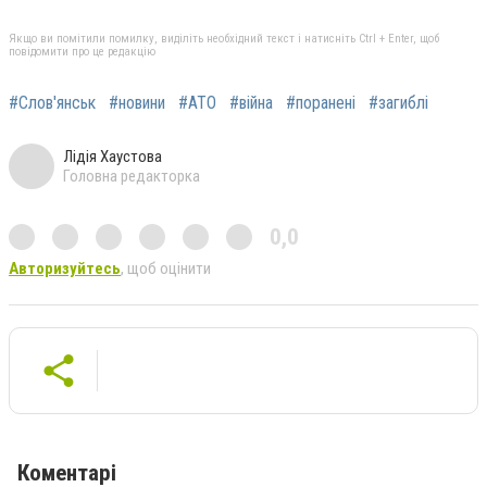
Якщо ви помітили помилку, виділіть необхідний текст і натисніть Ctrl + Enter, щоб
повідомити про це редакцію
#Слов'янськ
#новини
#АТО
#війна
#поранені
#загиблі
Лідія Хаустова
Головна редакторка
0,0
Авторизуйтесь
, щоб оцінити
Коментарі