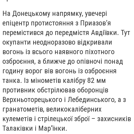
На Донецькому напрямку, увечері
епіцентр протистояння з Приазов’я
перемістився до передмістя Авдіївки. Тут
окупанти неодноразово відкривали
вогонь із всього наявного піхотного
озброєння, а ближче до опівночі понад
годину ворог вів вогонь із озброєння
танка. Із мінометів калібру 82 мм
противник обстрілював оборонців
Верхньоторецького і Лебединського, а з
гранатометів, великокаліберних
кулеметів і стрілецької зброї – захисників
Талаківки і Мар’їнки.