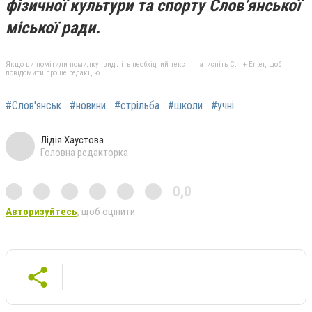
фізичної культури та спорту Слов’янської
міської ради.
Якщо ви помітили помилку, виділіть необхідний текст і натисніть Ctrl + Enter, щоб
повідомити про це редакцію
#Слов'янськ
#новини
#стрільба
#школи
#учні
Лідія Хаустова
Головна редакторка
0,0
Авторизуйтесь
, щоб оцінити