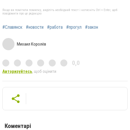
Якщо ви помітили помилку, виділіть необхідний текст і натисніть Ctrl + Enter, щоб
повідомити про це редакцію
#Славянск
#новости
#работа
#прогул
#закон
Михаил Королёв
0,0
Авторизуйтесь
, щоб оцінити
Коментарі