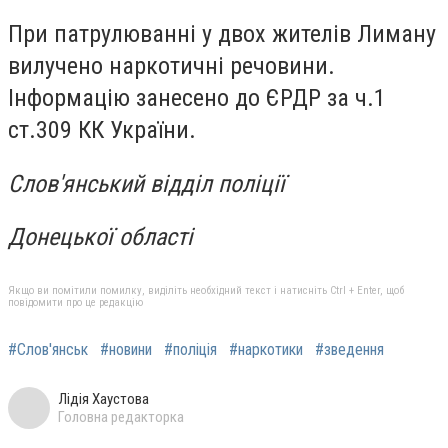
При патрулюванні у двох жителів Лиману
вилучено наркотичні речовини.
Інформацію занесено до ЄРДР за ч.1
ст.309 КК України.
Слов'янський відділ поліції
Донецької області
Якщо ви помітили помилку, виділіть необхідний текст і натисніть Ctrl + Enter, щоб
повідомити про це редакцію
#Слов'янськ
#новини
#поліція
#наркотики
#зведення
Лідія Хаустова
Головна редакторка