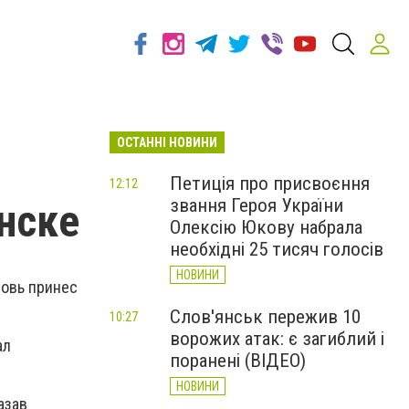
ОСТАННІ НОВИНИ
Петиція про присвоєння
12:12
звання Героя України
нске
Олексію Юкову набрала
необхідні 25 тисяч голосів
НОВИНИ
новь принес
Слов'янськ пережив 10
10:27
ворожих атак: є загиблий і
ал
поранені (ВІДЕО)
НОВИНИ
азав