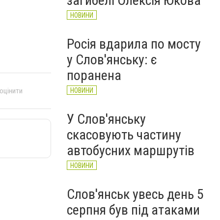
загибелі Олексія Юкова
НОВИНИ
Росія вдарила по мосту
у Слов'янську: є
поранена
 оцінити
НОВИНИ
У Слов'янську
скасовують частину
автобусних маршрутів
НОВИНИ
Слов'янськ увесь день 5
серпня був під атаками