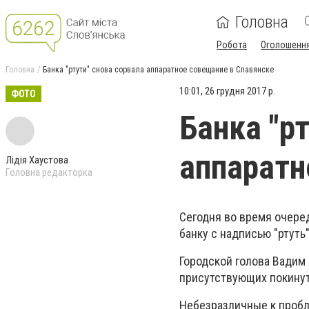
Головна
Робота
Оголошенн
Головна
Банка "ртути" снова сорвала аппаратное совещание в Славянске
10:01, 26 грудня 2017 р.
ФОТО
Банка "р
аппаратн
Лідія Хаустова
Головна редакторка
Сегодня во время очере
банку с надписью "ртуть
Городской голова Вадим
присутствующих покину
Небезразличные к пробле