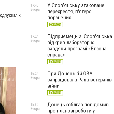
У Слов’янську атаковане
17:40
Вчора
перехрестя, п'ятеро
подпускал к
поранених
НОВИНИ
Підприємець зі Слов'янська
17:24
Вчора
відкрив лабораторію
завдяки програмі «Власна
справа»
НОВИНИ
При Донецькій ОВА
16:24
Вчора
запрацювала Рада ветеранів
війни
НОВИНИ
Донецькоблгаз повідомив
15:30
Вчора
про планові роботи у