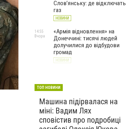
Слов’янську: де відключать
газ
НОВИНИ
«Армія відновлення» на
14:55
Вчора
Донеччині: тисячі людей
долучилися до відбудови
громад
НОВИНИ
Як службові собаки 18-ї
13:34
Вчора
Слов'янської бригади
працюють на Донеччині
ТОП НОВИНИ
(ВІДЕО)
Машина підірвалася на
НОВИНИ
міні: Вадим Лях
сповістив про подробиці