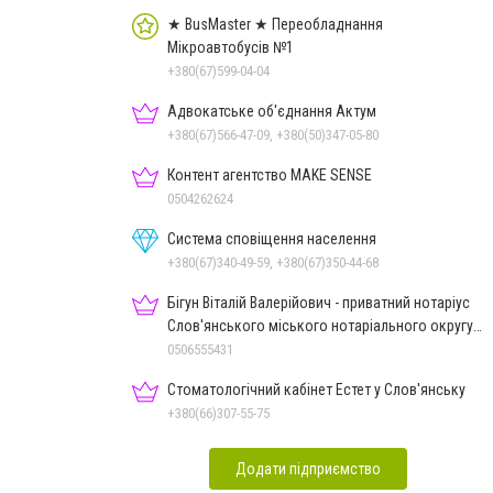
★ BusMaster ★ Переобладнання
Мікроавтобусів №1
+380(67)599-04-04
Адвокатське об'єднання Актум
+380(67)566-47-09, +380(50)347-05-80
Контент агентство MAKE SENSE
0504262624
Система сповіщення населення
+380(67)340-49-59, +380(67)350-44-68
Бігун Віталій Валерійович - приватний нотаріус
Слов'янського міського нотаріального округу
Дон.обл.
0506555431
Стоматологічний кабінет Естет у Слов'янську
+380(66)307-55-75
Додати підприємство