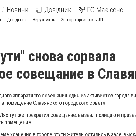
Новини
Довідник
ГО Має сенс
я
Довідкова
Нерухомість
Звіт про прозорість JTI
тути" снова сорвала
ое совещание в Славя
дного аппаратного совещания один из активистов города в
" в помещение Славянского городского совета.
 Лях тут же прекратил совещание, вызвал полицию и призв
ть помещение.
ме хранения в городе ртути жители остались в зале, выск