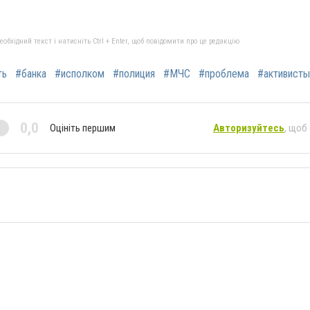
бхідний текст і натисніть Ctrl + Enter, щоб повідомити про це редакцію
ть
#банка
#исполком
#полиция
#МЧС
#проблема
#активисты
0,0
Оцініть першим
Авторизуйтесь
, щоб