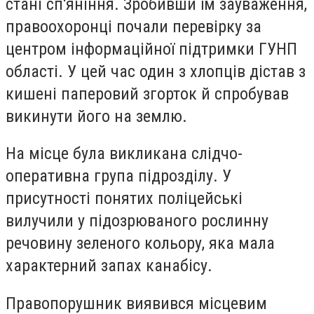
стані сп'яніння. Зробивши їм зауваження,
правоохоронці почали перевірку за
центром інформаційної підтримки ГУНП
області. У цей час один з хлопців дістав з
кишені паперовий згорток й спробував
викинути його на землю.
На місце була викликана слідчо-
оперативна група підрозділу. У
присутності понятих поліцейські
вилучили у підозрюваного рослинну
речовину зеленого кольору, яка мала
характерний запах канабісу.
Правопорушник виявився місцевим