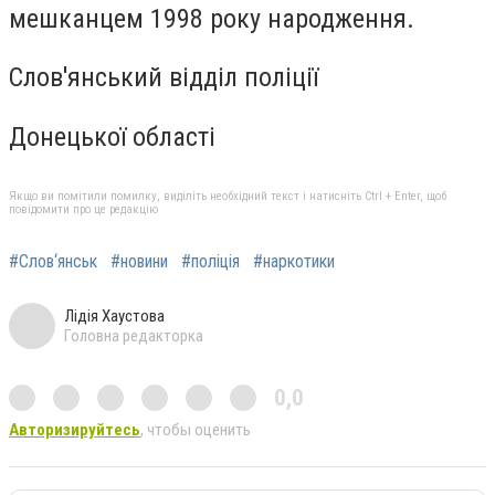
мешканцем 1998 року народження.
Слов'янський відділ поліції
Донецької області
Якщо ви помітили помилку, виділіть необхідний текст і натисніть Ctrl + Enter, щоб
повідомити про це редакцію
#Слов‘янськ
#новини
#поліція
#наркотики
Лідія Хаустова
Головна редакторка
0,0
Авторизируйтесь
, чтобы оценить