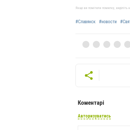
Якщо ви помітили помилку, виділіть нео
#Славянск
#новости
#Свя
Коментарі
Авторизуватись