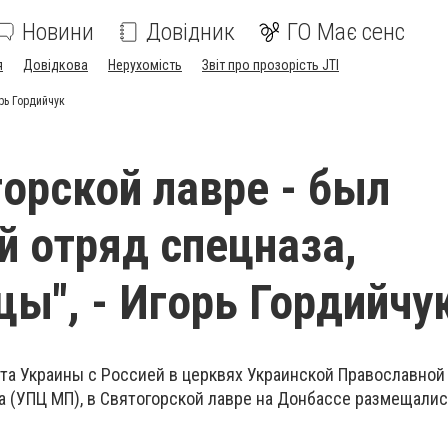
Новини
Довідник
ГО Має сенс
я
Довідкова
Нерухомість
Звіт про прозорість JTI
рь Гордийчук
горской лавре - был
й отряд спецназа,
ы", - Игорь Гордийчу
кта Украины с Россией в церквях Украинской Православной
а (УПЦ МП), в Святогорской лавре на Донбассе размещали