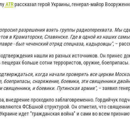
лу
ATR
рассказал герой Украины, генерал-майор Вооруженн
попросил разрешения взять группы радиоперехвата. Мы сд
тов в Краматорске, Славянске. Где в одной из наших самы
лавре - был чеченский отряд спецназа, кадыровцы",
– расс
 подтверждения нашли из разных источников. Он принес до
 в пещерах больше сотни террористов, оружие, боеприпасы.
подтверждаться, когда начали проверять все церкви Моско
, боеприпасы, снаряжение, боевики, эти священники двой
и священники, и боевики. Путинская армия",
– заявил гене
а, внедрение проходило заблаговременно. Гордийчук подч
 являются ФСБшной структурой. Он отметил, что священни
 Украине идет "гражданская война" и сами во всем признаю