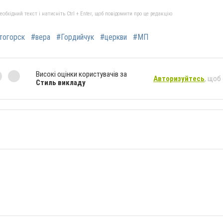
бхідний текст і натисніть Ctrl + Enter, щоб повідомити про це редакцію
тогорск
#вера
#Гордийчук
#церкви
#МП
Високі оцінки користувачів за
Авторизуйтесь
, щоб
Стиль викладу