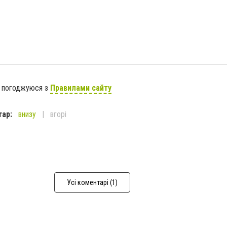
я погоджуюся з
Правилами сайту
тар:
внизу
вгорі
Усі коментарі (1)