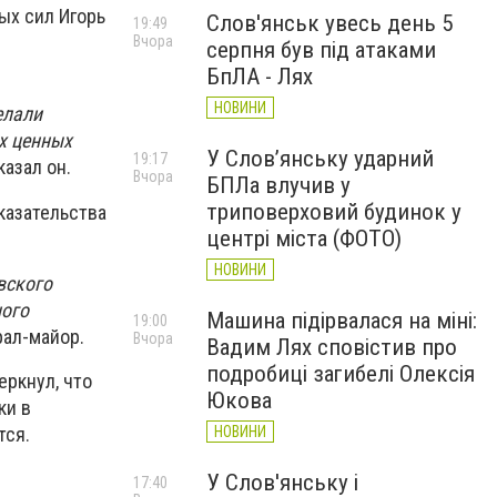
ых сил Игорь
Слов'янськ увесь день 5
19:49
Вчора
серпня був під атаками
БпЛА - Лях
НОВИНИ
елали
х ценных
У Слов’янську ударний
19:17
казал он.
Вчора
БПЛа влучив у
триповерховий будинок у
казательства
центрі міста (ФОТО)
НОВИНИ
вского
ного
Машина підірвалася на міні:
19:00
рал-майор.
Вчора
Вадим Лях сповістив про
подробиці загибелі Олексія
еркнул, что
Юкова
ки в
тся.
НОВИНИ
У Слов'янську і
17:40