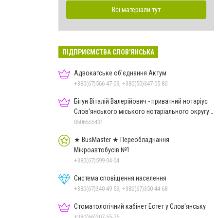
Всі матеріали тут
ПІДПРИЄМСТВА СЛОВ'ЯНСЬКА
Адвокатське об'єднання Актум
+380(67)566-47-09, +380(50)347-05-80
Бігун Віталій Валерійович - приватний нотаріус
Слов'янського міського нотаріального округу
Дон.обл.
0506555431
★ BusMaster ★ Переобладнання
Мікроавтобусів №1
+380(67)599-04-04
Система сповіщення населення
+380(67)340-49-59, +380(67)350-44-68
Стоматологічний кабінет Естет у Слов'янську
+380(66)307-55-75