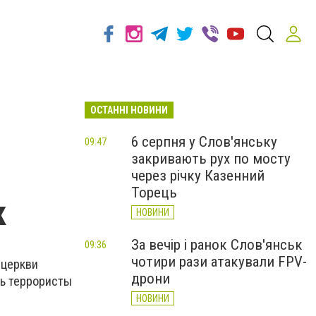
ОСТАННІ НОВИНИ
6 серпня у Слов'янську
09:47
закривають рух по мосту
через річку Казенний
Торець
к
НОВИНИ
За вечір і ранок Слов'янськ
09:36
чотири рази атакували FPV-
 церкви
дрони
сь террористы
НОВИНИ