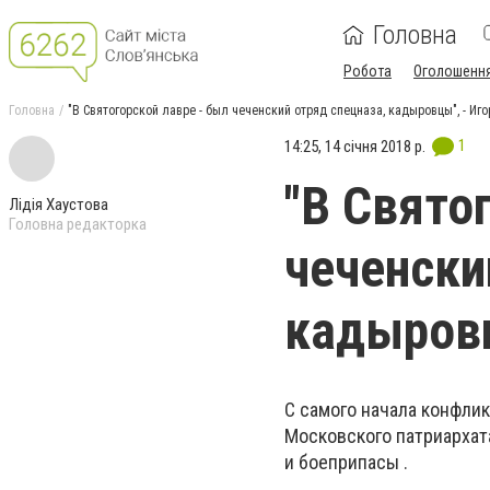
Головна
Робота
Оголошенн
Головна
"В Святогорской лавре - был чеченский отряд спецназа, кадыровцы", - Иго
1
14:25, 14 січня 2018 р.
"В Свято
Лідія Хаустова
Головна редакторка
чеченски
кадыровц
С самого начала конфли
Московского патриархат
и боеприпасы .