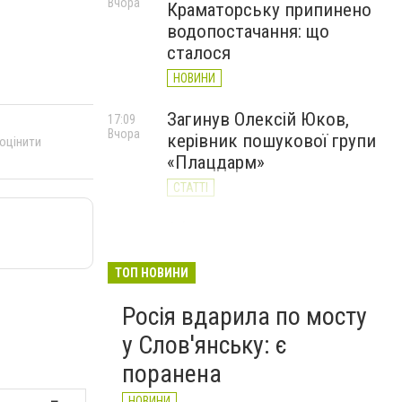
Вчора
Краматорську припинено
водопостачання: що
сталося
НОВИНИ
Загинув Олексій Юков,
17:09
Вчора
керівник пошукової групи
 оцінити
«Плацдарм»
СТАТТІ
Оформити паспорт у
15:43
Вчора
Донецькій області можна
лише через електронну
ТОП НОВИНИ
чергу: що потрібно знати
Росія вдарила по мосту
слов’янцям
у Слов'янську: є
НОВИНИ
поранена
НОВИНИ