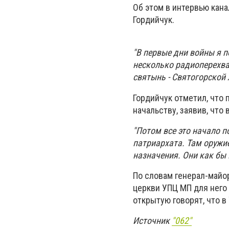
Об этом в интервью кана
Гордийчук.
"В первые дни войны я 
несколько радиоперехва
святынь - Святогорской 
Гордийчук отметил, что
начальству, заявив, что
"Потом все это начало 
патриархата. Там оружие
назначения. Они как бы 
По словам генерал-майор
церкви УПЦ МП для него
открытую говорят, что в
Источник
"062"