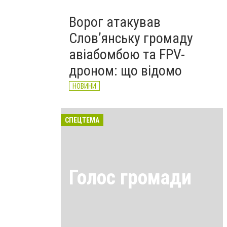
Ворог атакував
Слов’янську громаду
авіабомбою та FPV-
дроном: що відомо
НОВИНИ
СПЕЦТЕМА
Голос громади