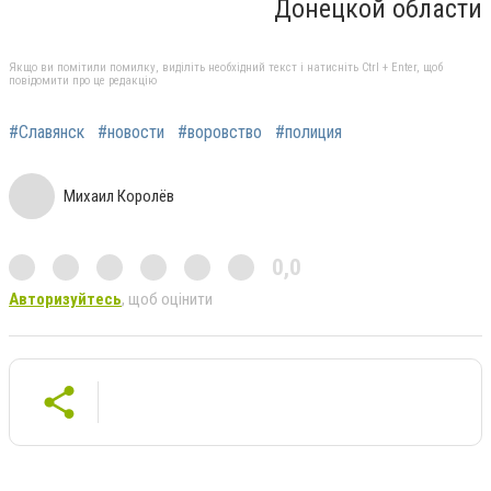
Донецкой области
Якщо ви помітили помилку, виділіть необхідний текст і натисніть Ctrl + Enter, щоб
повідомити про це редакцію
#Славянск
#новости
#воровство
#полиция
Михаил Королёв
0,0
Авторизуйтесь
, щоб оцінити