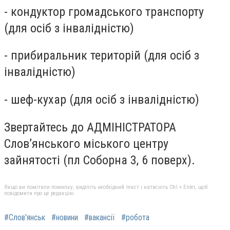
- кондуктор громадського транспорту
(для осіб з інвалідністю)
- прибиральник територій (для осіб з
інвалідністю)
- шеф-кухар (для осіб з інвалідністю)
Звертайтесь до АДМІНІСТРАТОРА
Слов’янського міського центру
зайнятості (пл Соборна 3, 6 поверх).
Якщо ви помітили помилку, виділіть необхідний текст і натисніть Ctrl + Enter, щоб
повідомити про це редакцію
#Слов'янськ
#новини
#вакансії
#робота