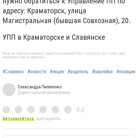
нужно обратиться к Управление ПП по
адресу: Краматорск, улица
Магистральная (бывшая Совхозная), 20.
УПП в Краматорске и Славянске
Якщо ви помітили помилку, виділіть необхідний текст і натисніть Ctrl + Enter, щоб
повідомити про це редакцію
#Славянск
#новости
#акция
#водитель
#наклейка
#полиция
Олександра Пилипенко
Директорка медіанапрямку
0,0
Авторизуйтесь
, щоб оцінити