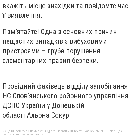
вкажіть місце знахідки та повідомте час
її виявлення.
Пам’ятайте! Одна з основних причин
нещасних випадків з вибуховими
пристроями – грубе порушення
елементарних правил безпеки.
Провідний фахівець відділу запобігання
НС
Слов’янського районного управління
ДСНС України
у Донецькій
області
Альона Сокур
Якщо ви помітили помилку, виділіть необхідний текст і натисніть Ctrl + Enter, щоб
повідомити про це редакцію