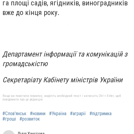
га площі садів, ягідників, виноградників
вже до кінця року.
Департамент інформації та комунікацій з
громадськістю
Секретаріату Кабінету міністрів України
Якщо ви помітили помилку, виділіть необхідний текст і натисніть Ctrl + Enter, щоб
повідомити про це редакцію
#Слов'янськ
#новини
#Україна
#аграрії
#підтримка
#гроші
#розвиток
Лідія Хаустова