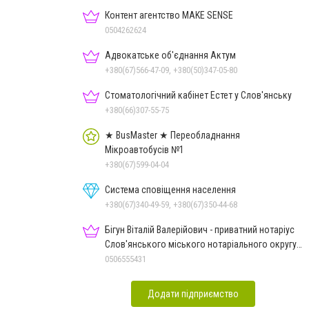
Контент агентство MAKE SENSE
0504262624
Адвокатське об'єднання Актум
+380(67)566-47-09, +380(50)347-05-80
Стоматологічний кабінет Естет у Слов'янську
+380(66)307-55-75
★ BusMaster ★ Переобладнання
Мікроавтобусів №1
+380(67)599-04-04
Система сповіщення населення
+380(67)340-49-59, +380(67)350-44-68
Бігун Віталій Валерійович - приватний нотаріус
Слов'янського міського нотаріального округу
Дон.обл.
0506555431
Додати підприємство