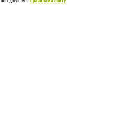
я погоджуюся з
Правилами сайту