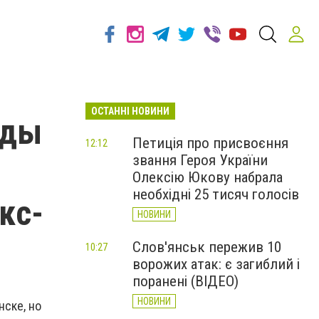
ОСТАННІ НОВИНИ
яды
Петиція про присвоєння
12:12
звання Героя України
Олексію Юкову набрала
необхідні 25 тисяч голосів
кс-
НОВИНИ
Слов'янськ пережив 10
10:27
ворожих атак: є загиблий і
поранені (ВІДЕО)
НОВИНИ
нске, но