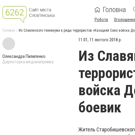
Головна
Робота
Оголошенн
Головна
Из Славянского техникума в ряды террористов «Казацкий Союз войска До
11:01, 11 лютого 2018 р.
Из Славя
Олександра Пилипенко
Директорка медіанапрямку
террорис
войска Д
боевик
Житель Старобишевского 