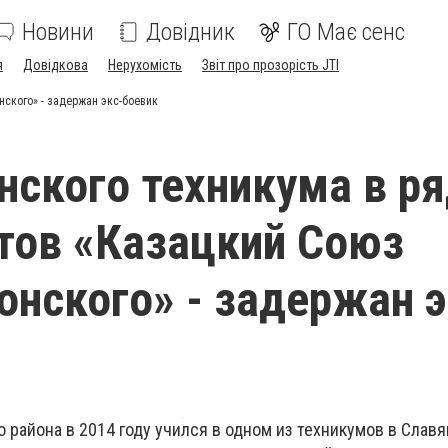
Новини
Довідник
ГО Має сенс
я
Довідкова
Нерухомість
Звіт про прозорість JTI
нского» - задержан экс-боевик
нского техникума в р
тов «Казацкий Союз
онского» - задержан э
района в 2014 году учился в одном из техникумов в Славя