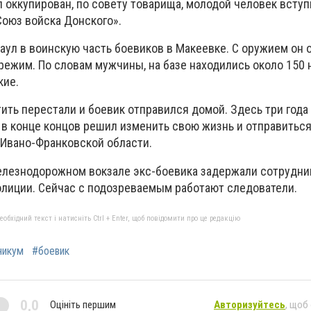
ыл оккупирован, по совету товарища, молодой человек всту
Союз войска Донского».
раул в воинскую часть боевиков в Макеевке. С оружием он
режим. По словам мужчины, на базе находились около 150 
кие.
ить перестали и боевик отправился домой. Здесь три года
 в конце концов решил изменить свою жизнь и отправиться
 Ивано-Франковской области.
елезнодорожном вокзале экс-боевика задержали сотрудни
олиции. Сейчас с подозреваемым работают следователи.
бхідний текст і натисніть Ctrl + Enter, щоб повідомити про це редакцію
никум
#боевик
0,0
Оцініть першим
Авторизуйтесь
, щоб