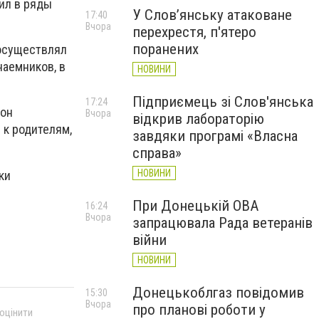
пил в ряды
У Слов’янську атаковане
17:40
Вчора
перехрестя, п'ятеро
поранених
 осуществлял
наемников, в
НОВИНИ
Підприємець зі Слов'янська
17:24
 он
Вчора
відкрив лабораторію
 к родителям,
завдяки програмі «Власна
справа»
НОВИНИ
ки
При Донецькій ОВА
16:24
Вчора
запрацювала Рада ветеранів
війни
НОВИНИ
Донецькоблгаз повідомив
15:30
Вчора
про планові роботи у
 оцінити