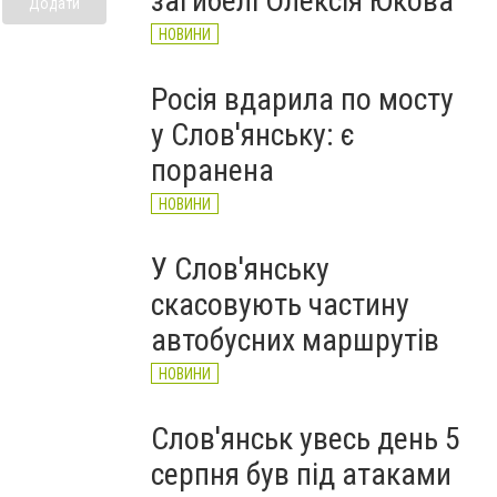
загибелі Олексія Юкова
Додати
НОВИНИ
Росія вдарила по мосту
у Слов'янську: є
поранена
НОВИНИ
У Слов'янську
скасовують частину
автобусних маршрутів
НОВИНИ
Слов'янськ увесь день 5
серпня був під атаками