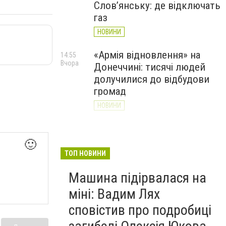
Слов’янську: де відключать
газ
НОВИНИ
«Армія відновлення» на
14:55
Вчора
Донеччині: тисячі людей
долучилися до відбудови
громад
НОВИНИ
Як службові собаки 18-ї
13:34
Вчора
Слов'янської бригади
🙂
працюють на Донеччині
ТОП НОВИНИ
(ВІДЕО)
Машина підірвалася на
НОВИНИ
міні: Вадим Лях
сповістив про подробиці