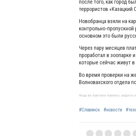
после того, как город б
террористов «Казацкий 
Новобранца взяли на ка
контрольно-пропускной 
основном это были русс
Через пару месяцев плат
проработал в зоопарке и
которые сейчас живут в
Во время проверки на ж
Волновахского отдела п
Якщо ви помітили помилку, виділіть нео
#Славянск
#новости
#тех