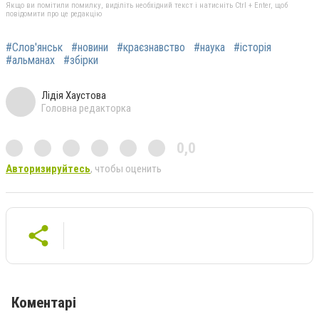
Якщо ви помітили помилку, виділіть необхідний текст і натисніть Ctrl + Enter, щоб
повідомити про це редакцію
#Слов'янськ
#новини
#краєзнавство
#наука
#історія
#альманах
#збірки
Лідія Хаустова
Головна редакторка
0,0
Авторизируйтесь
, чтобы оценить
Коментарі