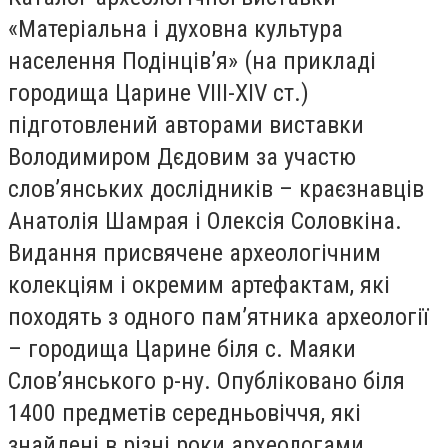
«Матеріальна і духовна культура
населення Подінців’я» (на прикладі
городища Царине VIII-XIV ст.)
підготовлений авторами виставки
Володимиром Дєдовим за участю
слов’янських дослідників – краєзнавців
Анатолія Шамрая і Олексія Соловкіна.
Видання присвячене археологічним
колекціям і окремим артефактам, які
походять з одного пам’ятника археології
– городища Царине біля с. Маяки
Слов’янського р-ну. Опубліковано біля
1400 предметів середньовіччя, які
знайдені в різні роки археологами