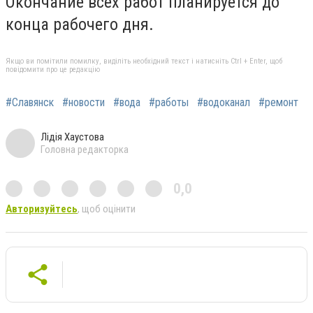
Окончание всех работ планируется до
конца рабочего дня.
Якщо ви помітили помилку, виділіть необхідний текст і натисніть Ctrl + Enter, щоб
повідомити про це редакцію
#Славянск
#новости
#вода
#работы
#водоканал
#ремонт
Лідія Хаустова
Головна редакторка
0,0
Авторизуйтесь
, щоб оцінити