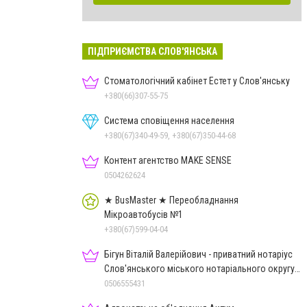
ПІДПРИЄМСТВА СЛОВ'ЯНСЬКА
Стоматологічний кабінет Естет у Слов'янську
+380(66)307-55-75
Система сповіщення населення
+380(67)340-49-59, +380(67)350-44-68
Контент агентство MAKE SENSE
0504262624
★ BusMaster ★ Переобладнання
Мікроавтобусів №1
+380(67)599-04-04
Бігун Віталій Валерійович - приватний нотаріус
Слов'янського міського нотаріального округу
Дон.обл.
0506555431