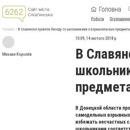
Головна
Робота
Оголошенн
Головна
В Славянске провели беседу со школьниками о взрывоопасных предмета
10:09, 14 лютого 2018 р.
В Славян
Михаил Королёв
школьни
предмет
В Донецкой области пр
самодельных взрывных
избежать несчастных сл
школьниками соответс