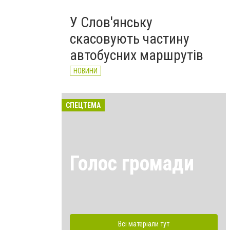
У Слов'янську
скасовують частину
автобусних маршрутів
НОВИНИ
СПЕЦТЕМА
Голос громади
Всі матеріали тут