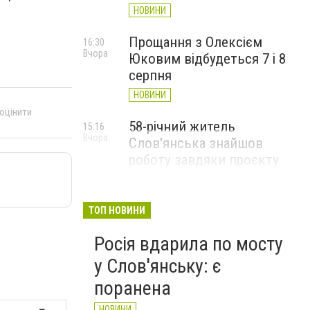
НОВИНИ
Прощання з Олексієм
16:30
Вчора
Юковим відбудеться 7 і 8
серпня
НОВИНИ
 оцінити
58-річний житель
15:16
Вчора
Слов'янська знайшов
роботу завдяки проєкту
«Досвід має значення»
НОВИНИ
ТОП НОВИНИ
Росія вдарила по мосту
у Слов'янську: є
поранена
НОВИНИ