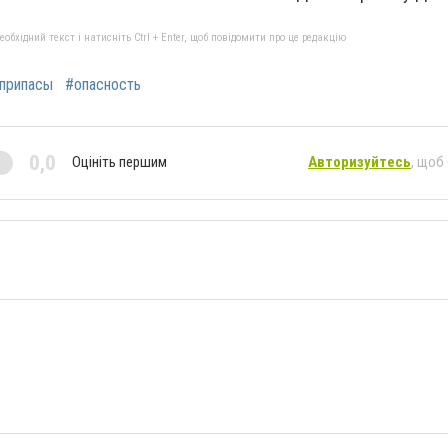
бхідний текст і натисніть Ctrl + Enter, щоб повідомити про це редакцію
припасы
#опасность
0,0
Оцініть першим
Авторизуйтесь
, щоб