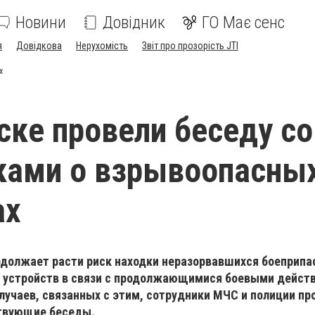
Новини
Довідник
ГО Має сенс
я
Довідкова
Нерухомість
Звіт про прозорість JTI
х
ске провели беседу со
ками о взрывоопасны
ах
одолжает расти риск находки неразорвавшихся боеприпа
 устройств в связи с продолжающимися боевыми дейст
учаев, связанных с этим, сотрудники МЧС и полиции пр
твующие беседы.