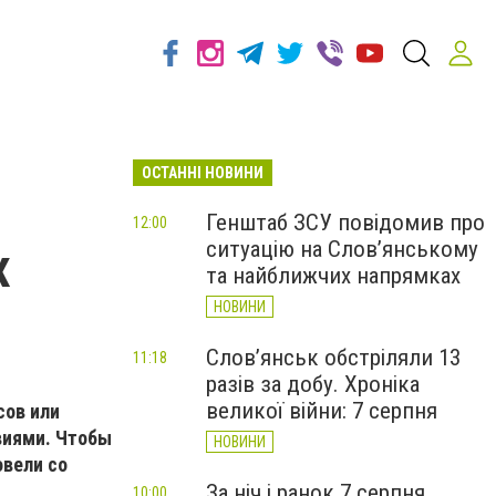
ОСТАННІ НОВИНИ
Генштаб ЗСУ повідомив про
12:00
ситуацію на Слов’янському
х
та найближчих напрямках
НОВИНИ
Слов’янськ обстріляли 13
11:18
разів за добу. Хроніка
великої війни: 7 серпня
сов или
виями. Чтобы
НОВИНИ
овели со
За ніч і ранок 7 серпня
10:00