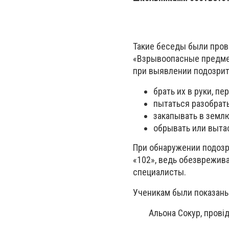
Такие беседы были пров
«Взрывоопасные предмет
при выявлении подозрит
брать их в руки, п
пытаться разобрать
закапывать в землю
обрывать или выта
При обнаружении подозр
«102», ведь обезврежи
специалисты.
Ученикам были показаны
Альона Сокур, прові