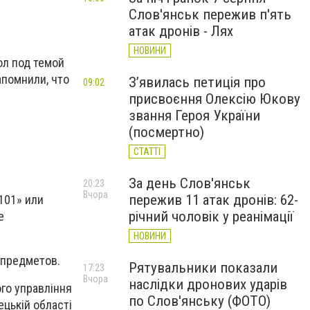
Слов'янськ пережив п'ять
атак дронів - Лях
НОВИНИ
л под темой
помнили, что
З’явилась петиція про
09:02
присвоєння Олексію Юкову
звання Героя України
(посмертно)
СТАТТІ
За день Слов'янськ
20:23
Вчора
пережив 11 атак дронів: 62-
101» или
річний чоловік у реанімації
е
НОВИНИ
 предметов.
Рятувальники показали
17:23
Вчора
наслідки дронових ударів
ого управління
по Слов'янську (ФОТО)
цькій області