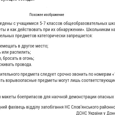
Похожее изображение
едены с учащимися 5-7 классов общеобразовательных шко
ы и как действовать при их обнаружении». Школьникам на
ельных предметов категорически запрещается:
еремещать в другое место;
 или распилить;
, бросать в огонь;
скивать провода.
ительного предмета следует срочно звонить по номерам «
вать взрывоопасные предметы могут лишь соответствующи
 макеты боеприпасов для наочной демонстрации опасных
дний фахівець відділу запобігання НС Слов’янського районн
ДСНС України у Доне