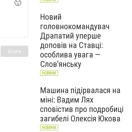
🙂
Новий
головнокомандувач
Драпатий уперше
доповів на Ставці:
Додати
особлива увага —
Слов'янську
НОВИНИ
Машина підірвалася на
міні: Вадим Лях
сповістив про подробиці
загибелі Олексія Юкова
НОВИНИ