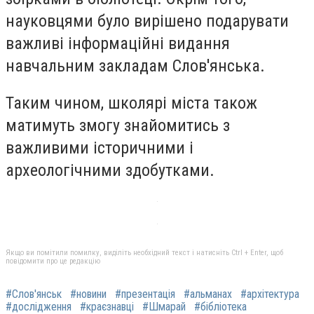
науковцями було вирішено подарувати
важливі інформаційні видання
навчальним закладам Слов'янська.
Таким чином, школярі міста також
матимуть змогу знайомитись з
важливими історичними і
археологічними здобутками.
Якщо ви помітили помилку, виділіть необхідний текст і натисніть Ctrl + Enter, щоб
повідомити про це редакцію
#Слов'янськ
#новини
#презентація
#альманах
#архітектура
#дослідження
#краєзнавці
#Шмарай
#бібліотека