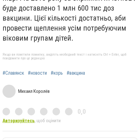
буде доставлено 1 млн 600 тис доз
вакцини. Цієї кількості достатньо, аби
провести щеплення усім потребуючим
віковим групам дітей.
Якщо ви помітили помилку, виділіть необхідний текст і натисніть Ctrl + Enter, щоб
повідомити про це редакцію
#Славянск
#новости
#корь
#вакцина
Михаил Королёв
0,0
Авторизуйтесь
, щоб оцінити