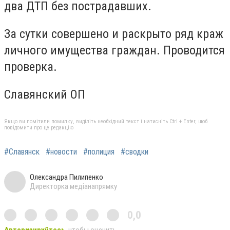
два ДТП без пострадавших.
За сутки совершено и раскрыто ряд краж
личного имущества граждан. Проводится
проверка.
Славянский ОП
Якщо ви помітили помилку, виділіть необхідний текст і натисніть Ctrl + Enter, щоб
повідомити про це редакцію
#Славянск
#новости
#полиция
#сводки
Олександра Пилипенко
Директорка медіанапрямку
0,0