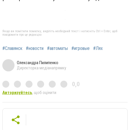
Якщо ви помітили помилку, виділіть необхідний текст і натисніть Ctrl + Enter, щоб
повідомити про це редакцію
#Славянск
#новости
#автоматы
#игровые
#Лях
Олександра Пилипенко
Директорка медіанапрямку
0,0
Авторизуйтесь
, щоб оцінити