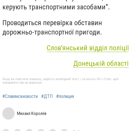
керують транспортними засобами".
Проводиться перевірка обставин
дорожньо-транспортної пригоди.
Слов'янський відділ поліції
Донецькій області
Якщо ви помітили помилку, виділіть необхідний текст і натисніть Ctrl + Enter, щоб
повідомити про це редакцію
#Славянскновости
#ДТП
#полиция
Михаил Королёв