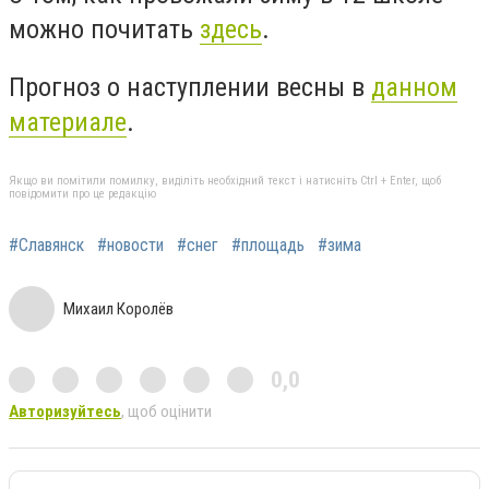
можно почитать
здесь
.
Прогноз о наступлении весны в
данном
материале
.
Якщо ви помітили помилку, виділіть необхідний текст і натисніть Ctrl + Enter, щоб
повідомити про це редакцію
#Славянск
#новости
#снег
#площадь
#зима
Михаил Королёв
0,0
Авторизуйтесь
, щоб оцінити