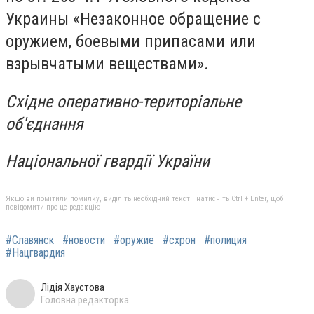
Украины «Незаконное обращение с
оружием, боевыми припасами или
взрывчатыми веществами».
Східне оперативно-територіальне
об'єднання
Національної гвардії України
Якщо ви помітили помилку, виділіть необхідний текст і натисніть Ctrl + Enter, щоб
повідомити про це редакцію
#Славянск
#новости
#оружие
#схрон
#полиция
#Нацгвардия
Лідія Хаустова
Головна редакторка