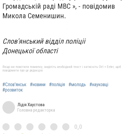
Громадській раді МВС », - повідомив
Микола Семенишин.
Слов'янський відділ поліціі
Донецької області
Якщо ви помітили помилку, виділіть необхідний текст і натисніть Ctrl + Enter, щоб
повідомити про це редакцію
#Слов'янськ
#новини
#поліція
#молодь
#науковці
#розвиток
Лідія Хаустова
Головна редакторка
0,0