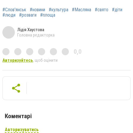
#Слов'янськ
#новини
#культура
#Масляна
#свято
#діти
#люди
#розваги
#площа
Лідія Хаустова
Головна редакторка
0,0
Авторизуйтесь
, щоб оцінити
Коментарі
Авторизуватись