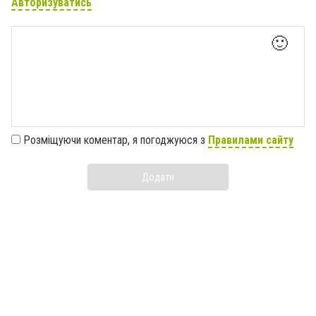
Авторизуватись
🙂
Розміщуючи коментар, я погоджуюся з
Правилами сайту
Додати