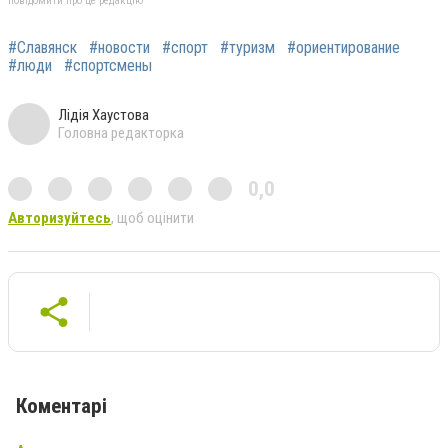
повідомити про це редакцію
#Славянск
#новости
#спорт
#туризм
#ориентирование
#люди
#спортсмены
Лідія Хаустова
Головна редакторка
0,0
Авторизуйтесь
, щоб оцінити
Коментарі