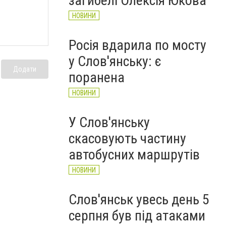
загибелі Олексія Юкова
НОВИНИ
Росія вдарила по мосту
у Слов'янську: є
Додати
поранена
НОВИНИ
У Слов'янську
скасовують частину
автобусних маршрутів
НОВИНИ
Слов'янськ увесь день 5
серпня був під атаками