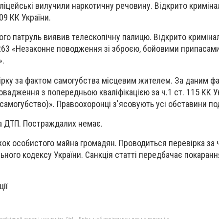
ліцейські вилучили наркотичну речовину. Відкрито криміна
09 КК України.
ого патруль виявив телескопічну палицю. Відкрито криміна
 263 «Незаконне поводження зі зброєю, бойовими припасам
».
ірку за фактом самогубства місцевим жителем. За даним ф
овадження з попередньою кваліфікацією за ч.1 ст. 115 КК У
самогубство)». Правоохоронці з'ясовують усі обставини под
а ДТП. Постраждалих немає.
ок особистого майна громадян. Проводиться перевірка за ч. 
ьного кодексу України. Санкція статті передбачає покарання
ції