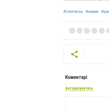
Якщо ви помітили помилку, виділіть нео
#Слов'янськ
#новини
#кри
Коментарі
Авторизуватись