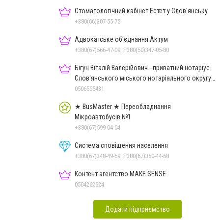
Стоматологічний кабінет Естет у Слов'янську
+380(66)307-55-75
Адвокатське об'єднання Актум
+380(67)566-47-09, +380(50)347-05-80
Бігун Віталій Валерійович - приватний нотаріус
Слов'янського міського нотаріального округу
Дон.обл.
0506555431
★ BusMaster ★ Переобладнання
Мікроавтобусів №1
+380(67)599-04-04
Система сповіщення населення
+380(67)340-49-59, +380(67)350-44-68
Контент агентство MAKE SENSE
0504262624
Додати підприємство