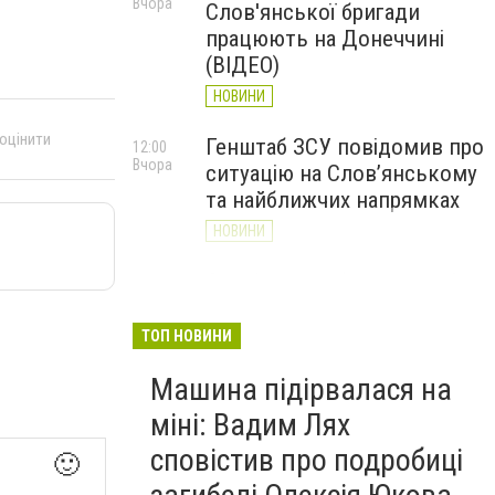
Вчора
Слов'янської бригади
працюють на Донеччині
(ВІДЕО)
НОВИНИ
 оцінити
Генштаб ЗСУ повідомив про
12:00
Вчора
ситуацію на Слов’янському
та найближчих напрямках
НОВИНИ
Слов’янськ обстріляли 13
11:18
Вчора
разів за добу. Хроніка
великої війни: 7 серпня
ТОП НОВИНИ
НОВИНИ
Машина підірвалася на
міні: Вадим Лях
сповістив про подробиці
🙂