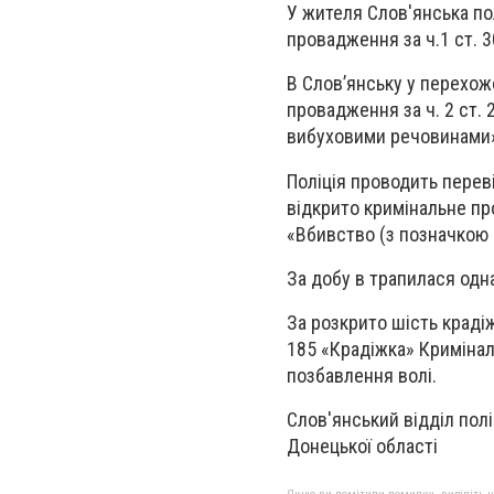
У жителя Слов'янська по
провадження за ч.1 ст. 3
В Слов’янську у перехож
провадження за ч. 2 ст.
вибуховими речовинами
Поліція проводить перев
відкрито кримінальне пр
«Вбивство (з позначкою 
За добу в трапилася одн
За розкрито шість крадіж
185 «Крадіжка» Кримінал
позбавлення волі.
Слов'янський відділ полі
Донецької області