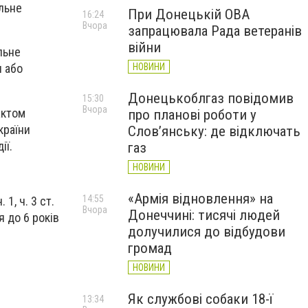
льне
При Донецькій ОВА
16:24
Вчора
запрацювала Рада ветеранів
війни
льне
НОВИНИ
и або
Донецькоблгаз повідомив
15:30
Вчора
актом
про планові роботи у
країни
Слов’янську: де відключать
ії.
газ
НОВИНИ
«Армія відновлення» на
14:55
1, ч. 3 ст.
Вчора
Донеччині: тисячі людей
 до 6 років
долучилися до відбудови
громад
НОВИНИ
Як службові собаки 18-ї
13:34