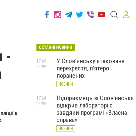
ОСТАННІ НОВИНИ
 -
У Слов’янську атаковане
17:40
Вчора
перехрестя, п'ятеро
а
поранених
НОВИНИ
Підприємець зі Слов'янська
17:24
Вчора
відкрив лабораторію
завдяки програмі «Власна
оліції в
справа»
о
НОВИНИ