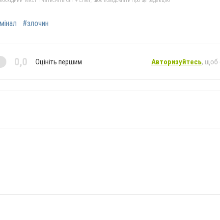
бхідний текст і натисніть Ctrl + Enter, щоб повідомити про це редакцію
мінал
#злочин
0,0
Оцініть першим
Авторизуйтесь
, щоб