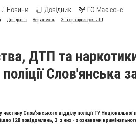
Новини
Довідник
ГО Має сенс
я
Довідкова
Нерухомість
Звіт про прозорість JTI
тва, ДТП та наркотики
поліції Слов'янська з
у частину Слов'янського відділу поліції ГУ Національної п
йшло 128 повідомлень, 3 з них - з ознаками кримінальног