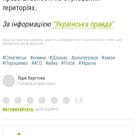
територіях.
За інформацією
"Українська правда"
Якщо ви помітили помилку, виділіть необхідний текст і натисніть Ctrl + Enter, щоб
повідомити про це редакцію
#Слов'янськ
#новини
#Донюас
#реінтеграція
#закон
#Порошенко
#АТО
#війна
#Росія
#Україна
Лідія Хаустова
Головна редакторка
0,0
Авторизуйтесь
, щоб оцінити