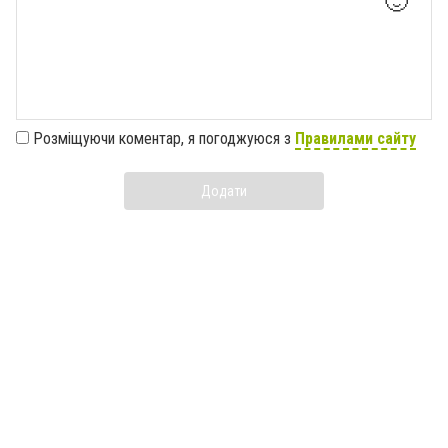
🙂
Розміщуючи коментар, я погоджуюся з
Правилами сайту
Додати