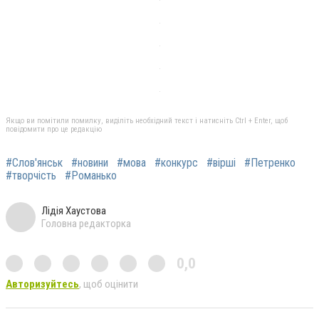
Якщо ви помітили помилку, виділіть необхідний текст і натисніть Ctrl + Enter, щоб
повідомити про це редакцію
#Слов'янськ
#новини
#мова
#конкурс
#вірші
#Петренко
#творчість
#Романько
Лідія Хаустова
Головна редакторка
0,0
Авторизуйтесь
, щоб оцінити