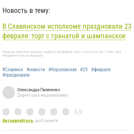
Новость в тему:
В Славянском исполкоме праздновали 23
февраля: торт с гранатой и шампанское
Якщо ви помітили помилку, виділіть необхідний текст і натисніть Ctrl + Enter, щоб
повідомити про це редакцію
#Славянск
#новости
#Королевская
#23
#февраля
#праздновали
Олександра Пилипенко
Директорка медіанапрямку
0,0
Авторизуйтесь
, щоб оцінити