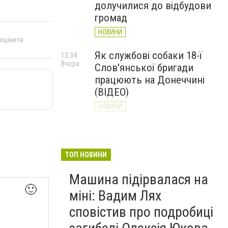
долучилися до відбудови
громад
НОВИНИ
 оцінити
Як службові собаки 18-ї
13:34
Вчора
Слов'янської бригади
працюють на Донеччині
(ВІДЕО)
НОВИНИ
Генштаб ЗСУ повідомив про
12:00
Вчора
ситуацію на Слов’янському
та найближчих напрямках
ТОП НОВИНИ
НОВИНИ
Машина підірвалася на
🙂
міні: Вадим Лях
сповістив про подробиці