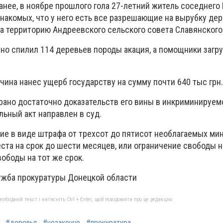
анее, в ноябре прошлого гола 27-летний житель соседнего
знакомых, что у него есть все разрешающие на вырубку де
на территорию Андреевского сельского совета Славянского
о спилил 114 деревьев породы акация, а помощники загр
ина нанес ущерб государству на сумму почти 640 тыс грн.
ано достаточно доказательств его вины в инкриминируе
ьный акт направлен в суд.
ие в виде штрафа от трехсот до пятисот необлагаемых м
ста на срок до шести месяцев, или ограничение свободы н
вободы на тот же срок.
куратуры Донецкой области
бхідний текст і натисніть Ctrl + Enter, щоб повідомити про це редакцію
#деревья
#незаконно
#прокуратура