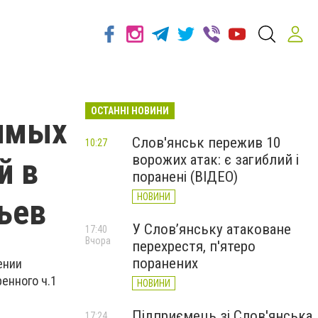
ОСТАННІ НОВИНИ
димых
Слов'янськ пережив 10
10:27
ворожих атак: є загиблий і
й в
поранені (ВІДЕО)
НОВИНИ
ьев
У Слов’янську атаковане
17:40
Вчора
перехрестя, п'ятеро
поранених
ении
енного ч.1
НОВИНИ
Підприємець зі Слов'янська
17:24