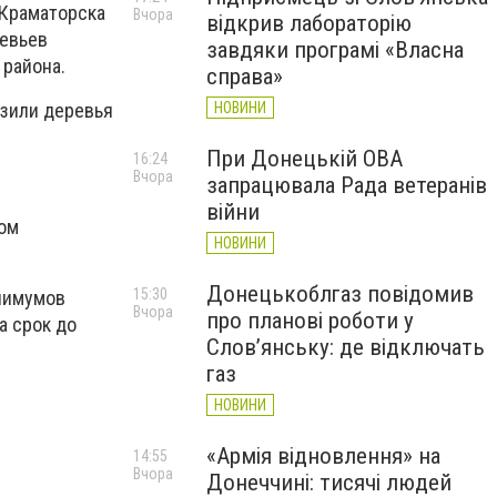
 Краматорска
Вчора
відкрив лабораторію
ревьев
завдяки програмі «Власна
 района.
справа»
НОВИНИ
узили деревья
При Донецькій ОВА
16:24
Вчора
запрацювала Рада ветеранів
війни
мом
НОВИНИ
Донецькоблгаз повідомив
15:30
инимумов
Вчора
про планові роботи у
а срок до
Слов’янську: де відключать
газ
НОВИНИ
«Армія відновлення» на
14:55
Вчора
Донеччині: тисячі людей