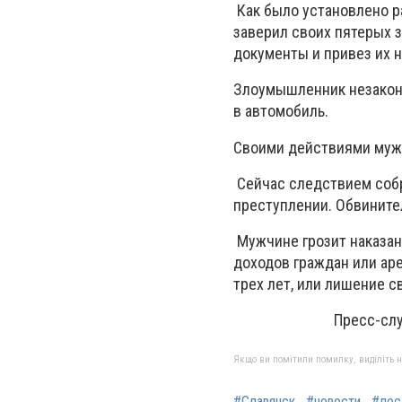
Как было установлено р
заверил своих пятерых 
документы и привез их 
Злоумышленник незаконн
в автомобиль.
Своими действиями мужч
Сейчас следствием собр
преступлении. Обвинител
Мужчине грозит наказан
доходов граждан или аре
трех лет, или лишение с
Пресс-служба про
Якщо ви помітили помилку, виділіть нео
#Славянск
#новости
#лес