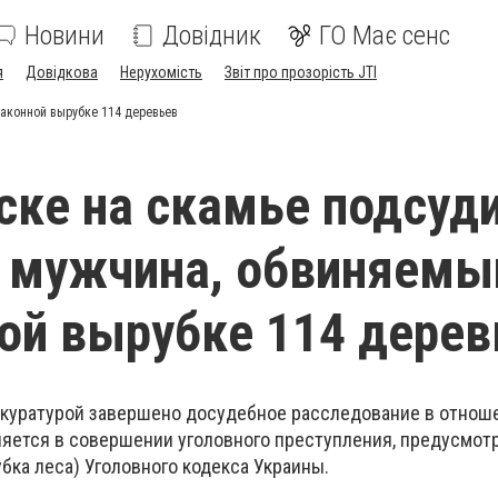
Новини
Довідник
ГО Має сенс
я
Довідкова
Нерухомість
Звіт про прозорість JTI
аконной вырубке 114 деревьев
ске на скамье подсу
 мужчина, обвиняемы
ой вырубке 114 дерев
окуратурой завершено досудебное расследование в отнош
яется в совершении уголовного преступления, предусмотр
убка леса) Уголовного кодекса Украины.