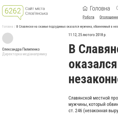
Головна
Робота
Оголошенн
Головна
В Славянске на скамье подсудимых оказался мужчина, обвиняемый в нез
11:12, 25 лютого 2018 р.
В Славян
Олександра Пилипенко
Директорка медіанапрямку
оказался
незаконн
Славянской местной пр
мужчины, который обвин
ст. 246 (незаконная выр