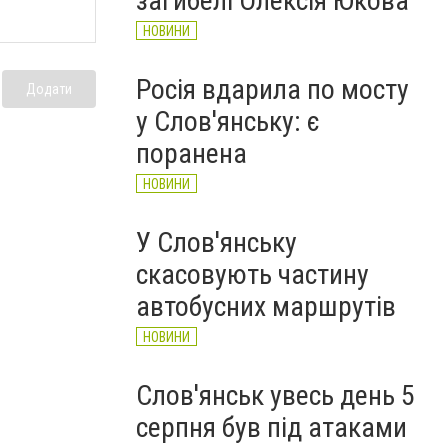
загибелі Олексія Юкова
НОВИНИ
Росія вдарила по мосту
Додати
у Слов'янську: є
поранена
НОВИНИ
У Слов'янську
скасовують частину
автобусних маршрутів
НОВИНИ
Слов'янськ увесь день 5
серпня був під атаками