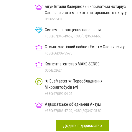
Бігун Віталій Валерійович - приватний нотаріус
Слов'янського міського нотаріального округу
Дон.обл.
0506555431
Система сповіщення населення
+380(67)340-49-59, +380(67)350-44-68
Стоматологічний кабінет Естет у Слов'янську
+380(66)307-55-75
Контент агентство MAKE SENSE
0504262624
★ BusMaster ★ Переобладнання
Мікроавтобусів №1
+380(67)599-04-04
Адвокатське об'єднання Актум
+380(67)566-47-09, +380(50)347-05-80
Додати підприємство