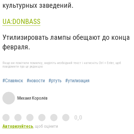
культурных заведений.
UA:DONBASS
Утилизировать лампы обещают до конца
февраля.
Якщо ви помітили помилку, виділіть необхідний текст і натисніть Ctrl + Enter, щоб
повідомити про це редакцію
#Славянск
#новости
#ртуть
#утилизация
Михаил Королёв
0,0
Авторизуйтесь
, щоб оцінити