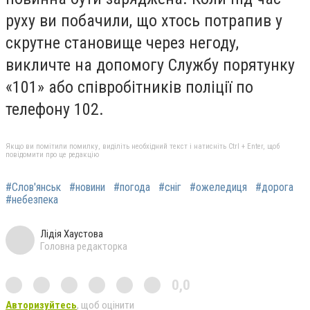
руху ви побачили, що хтось потрапив у
скрутне становище через негоду,
викличте на допомогу Службу порятунку
«101» або співробітників поліції по
телефону 102.
Якщо ви помітили помилку, виділіть необхідний текст і натисніть Ctrl + Enter, щоб
повідомити про це редакцію
#Слов'янськ
#новини
#погода
#сніг
#ожеледиця
#дорога
#небезпека
Лідія Хаустова
Головна редакторка
0,0
Авторизуйтесь
, щоб оцінити