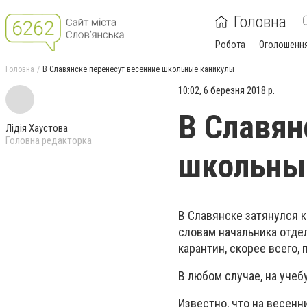
Головна
Робота
Оголошенн
Головна
В Славянске перенесут весенние школьные каникулы
10:02, 6 березня 2018 р.
В Славян
Лідія Хаустова
Головна редакторка
школьны
В Славянске затянулся 
словам начальника отдел
карантин, скорее всего, 
В любом случае, на учеб
Известно, что на весен