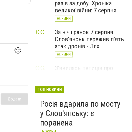
разів за добу. Хроніка
великої війни: 7 серпня
НОВИНИ
За ніч і ранок 7 серпня
10:00
Слов'янськ пережив п'ять
атак дронів - Лях
🙂
НОВИНИ
З’явилась петиція про
09:02
присвоєння Олексію Юкову
звання Героя України
(посмертно)
ТОП НОВИНИ
СТАТТІ
Додати
Росія вдарила по мосту
у Слов'янську: є
поранена
НОВИНИ