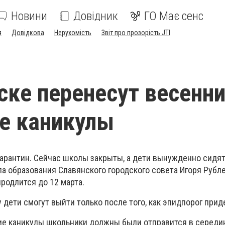
Новини
Довідник
ГО Має сенс
я
Довідкова
Нерухомість
Звіт про прозорість JTI
ске перенесут весенн
е каникулы
карантин. Сейчас школы закрыты, а дети вынужденно сидят
а образования Славянского городского совета Игоря Рубле
продлится до 12 марта.
у дети смогут выйти только после того, как эпидпорог прид
ние каникулы школьники должны были отправится в середин