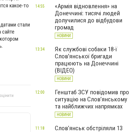
тся какое-то
«Армія відновлення» на
14:55
Донеччині: тисячі людей
долучилися до відбудови
 датами стали
громад
а сайте
НОВИНИ
 котором
ь.
Як службові собаки 18-ї
13:34
Слов'янської бригади
працюють на Донеччині
(ВІДЕО)
НОВИНИ
Генштаб ЗСУ повідомив про
12:00
 оцінити
ситуацію на Слов’янському
та найближчих напрямках
НОВИНИ
Слов’янськ обстріляли 13
11:18