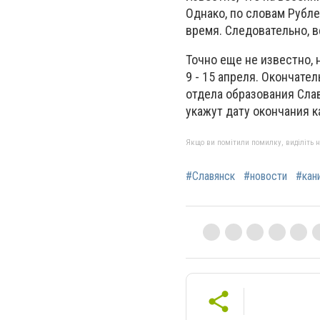
Однако, по словам Рубле
время. Следовательно, в
Точно еще не известно,
9 - 15 апреля. Окончате
отдела образования Сла
укажут дату окончания к
Якщо ви помітили помилку, виділіть нео
#Славянск
#новости
#кан