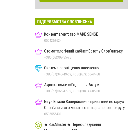
ПІДПРИЄМСТВА СЛОВ'ЯНСЬКА
Контент агентство MAKE SENSE
0504262624
Стоматологічний кабінет Естет у Слов'янську
+380(66)307-55-75
Система сповіщення населення
+380(67)340-49-59, +380(67)350-44-68
Адвокатське об'єднання Актум
+380(67)566-47-09, +380(50)347-05-80
Бігун Віталій Валерійович - приватний нотаріус
Слов'янського міського нотаріального округу
Дон.обл.
0506555431
★ BusMaster ★ Переобладнання