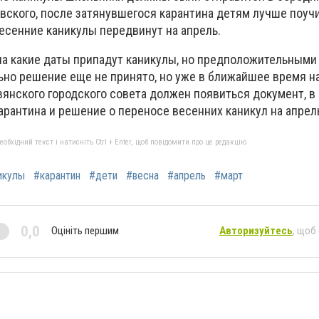
вского, после затянувшегося карантина детям лучше поучи
есенние каникулы передвинут на апрель.
 на какие даты припадут каникулы, но предположительными
льно решение еще не принято, но уже в ближайшее время н
вянского городского совета должен появиться документ, в
арантина и решение о переносе весенних каникул на апрел
бхідний текст і натисніть Ctrl + Enter, щоб повідомити про це редакцію
икулы
#карантин
#дети
#весна
#апрель
#март
0,0
Оцініть першим
Авторизуйтесь
, щоб