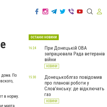
ОСТАННІ НОВИНИ
ие
При Донецькій ОВА
16:24
запрацювала Рада ветеранів
війни
НОВИНИ
 дома. По
Донецькоблгаз повідомив
15:30
вского,
про планові роботи у
Слов’янську: де відключать
газ
ет в норму.
НОВИНИ
е марта.