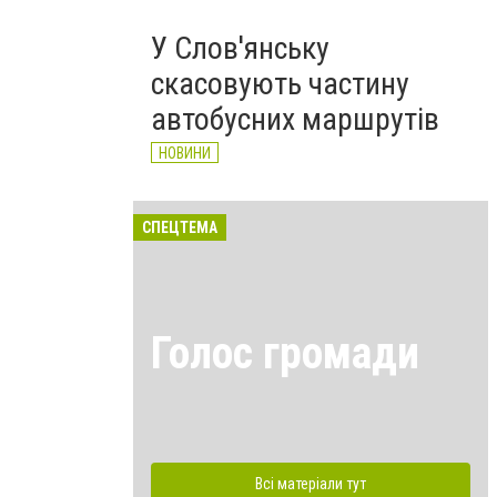
У Слов'янську
скасовують частину
автобусних маршрутів
НОВИНИ
СПЕЦТЕМА
Голос громади
Всі матеріали тут