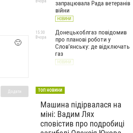
Вчора
запрацювала Рада ветеранів
війни
НОВИНИ
Донецькоблгаз повідомив
15:30
Вчора
про планові роботи у
🙂
Слов’янську: де відключать
газ
НОВИНИ
«Армія відновлення» на
14:55
Вчора
Донеччині: тисячі людей
долучилися до відбудови
ТОП НОВИНИ
Додати
громад
Машина підірвалася на
НОВИНИ
міні: Вадим Лях
сповістив про подробиці