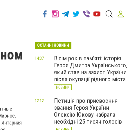
ОСТАННІ НОВИНИ
пном
Вісім років пам'яті: історія
14:37
Героя Дмитра Українського,
який став на захист України
після окупації рідного міста
НОВИНИ
Петиція про присвоєння
12:12
звання Героя України
онтные
Олексію Юкову набрала
Мирное,
необхідні 25 тисяч голосів
. Янтарная
кое
НОВИНИ