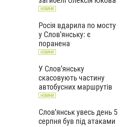
загибелі Олексія Юкова
НОВИНИ
Росія вдарила по мосту
у Слов'янську: є
поранена
НОВИНИ
У Слов'янську
скасовують частину
автобусних маршрутів
НОВИНИ
Слов'янськ увесь день 5
серпня був під атаками