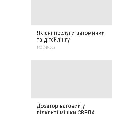
Якісні послуги автомийки
та дітейлінгу
14:57, Вчора
Дозатор ваговий у
відкриті мішки СВЕДА