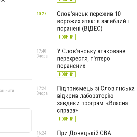
Слов'янськ пережив 10
10:27
ворожих атак: є загиблий і
поранені (ВІДЕО)
НОВИНИ
У Слов’янську атаковане
17:40
Вчора
перехрестя, п'ятеро
поранених
НОВИНИ
Підприємець зі Слов'янська
17:24
 оцінити
Вчора
відкрив лабораторію
завдяки програмі «Власна
справа»
НОВИНИ
При Донецькій ОВА
16:24