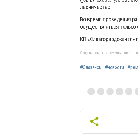
лесничество.
Во время проведения ра
осуществляться только
КП «Славгорводоканал» 
Якщо ви помітили помилку, виділіть нео
#Славянск
#новости
#рем