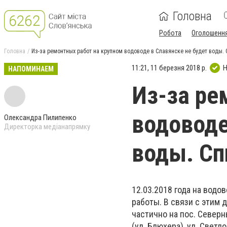
Головна
Робота
Оголошенн
Головна
Из-за ремонтных работ на крупном водоводе в Славянске не будет воды.
11:21, 11 березня 2018 р.
Н
НАПОМИНАЕМ
Из-за ре
водоводе
Олександра Пилипенко
Директорка медіанапрямку
воды. Сп
12.03.2018 года на водо
работы. В связи с этим 
частично на пос. Северны
(ул. Блюхера), ул. Светл