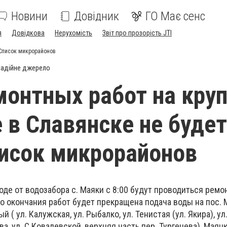
Новини
Довідник
ГО Має сенс
я
Довідкова
Нерухомість
Звіт про прозорість JTI
 Список микрорайонов
адійне джерело
монтных работ на кру
 в Славянске не будет
исок микрорайонов
воде от водозабора с. Маяки с 8:00 будут проводиться рем
до окончания работ будет прекращена подача воды на пос. 
й ( ул. Калужская, ул. Рыбалко, ул. Тенистая (ул. Якира), ул
ова, ул. С.Ковалевской, верхняя часть пер. Тургенева), Маяц