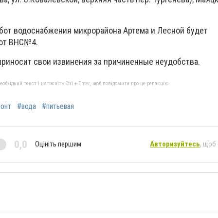
бот водоснабжения микрорайона Артема и Лесной будет
 от ВНС№4.
приносит свои извинения за причиненные неудобства.
бхідний текст і натисніть Ctrl + Enter, щоб повідомити про це редакцію
онт
#вода
#питьевая
0,0
Оцініть першим
Авторизуйтесь
, щоб