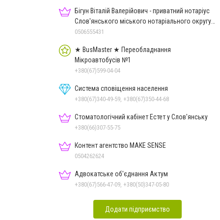
Бігун Віталій Валерійович - приватний нотаріус
Слов'янського міського нотаріального округу
Дон.обл.
0506555431
★ BusMaster ★ Переобладнання
Мікроавтобусів №1
+380(67)599-04-04
Система сповіщення населення
+380(67)340-49-59, +380(67)350-44-68
Стоматологічний кабінет Естет у Слов'янську
+380(66)307-55-75
Контент агентство MAKE SENSE
0504262624
Адвокатське об'єднання Актум
+380(67)566-47-09, +380(50)347-05-80
Додати підприємство