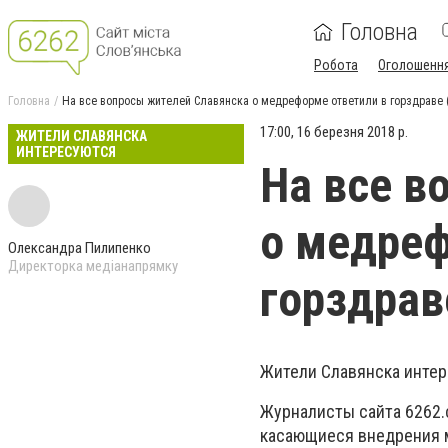
Головна
Робота
Оголошенн
Головна
На все вопросы жителей Славянска о медреформе ответили в горздраве 
17:00, 16 березня 2018 р.
ЖИТЕЛИ СЛАВЯНСКА
ИНТЕРЕСУЮТСЯ
На все в
о медреф
Олександра Пилипенко
Директорка медіанапрямку
горздрав
Жители Славянска интер
Журналисты сайта 6262.
касающиеся внедрения м