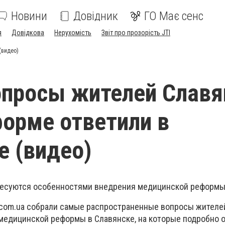
Новини
Довідник
ГО Має сенс
я
Довідкова
Нерухомість
Звіт про прозорість JTI
(видео)
опросы жителей Славя
орме ответили в
е (видео)
есуются особенностями внедрения медицинской реформы 
com.ua собрали самые распространенные вопросы жителей
едицинской реформы в Славянске, на которые подробно 