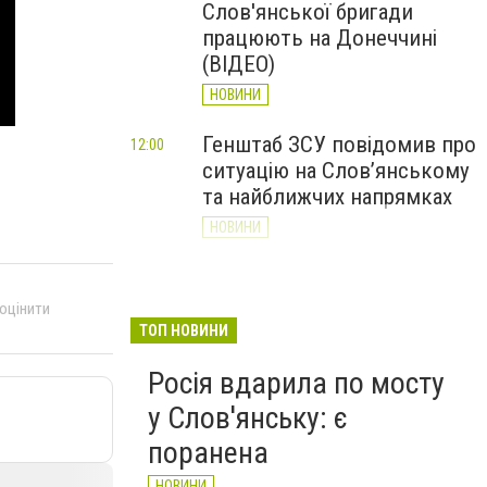
Слов'янської бригади
працюють на Донеччині
(ВІДЕО)
НОВИНИ
Генштаб ЗСУ повідомив про
12:00
ситуацію на Слов’янському
та найближчих напрямках
НОВИНИ
Слов’янськ обстріляли 13
11:18
разів за добу. Хроніка
 оцінити
великої війни: 7 серпня
ТОП НОВИНИ
НОВИНИ
Росія вдарила по мосту
у Слов'янську: є
поранена
НОВИНИ