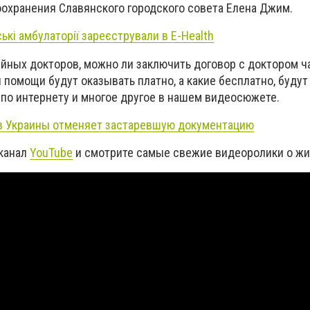
оохранения Славянского городского совета Елена Джим.
ькі амбулаторії зареєстрували в E-Health
ейных докторов, можно ли заключить договор с доктором ч
 помощи будут оказывать платно, а какие бесплатно, будут
 по интернету и многое другое в нашем видеосюжете.
 Украины отменяет застаревшую документацию
 канал
YouTube
и смотрите самые свежие видеоролики о жи