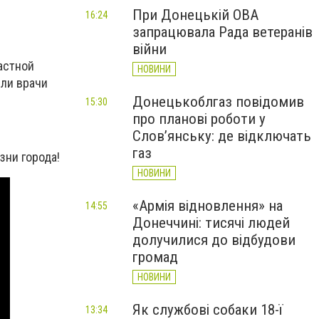
При Донецькій ОВА
16:24
запрацювала Рада ветеранів
війни
астной
НОВИНИ
 ли врачи
Донецькоблгаз повідомив
15:30
про планові роботи у
Слов’янську: де відключать
газ
зни города!
НОВИНИ
«Армія відновлення» на
14:55
Донеччині: тисячі людей
долучилися до відбудови
громад
НОВИНИ
Як службові собаки 18-ї
13:34