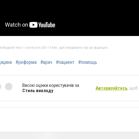
бхідний текст і натисніть Ctrl + Enter, щоб повідомити про це редакцію
ицина
#реформа
#врач
#пациент
#помощь
Високі оцінки користувачів за
Авторизуйтесь
, щоб
Стиль викладу