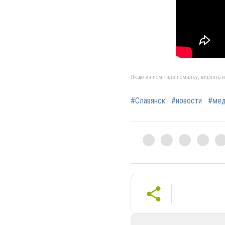
Якщо ви помітили помилку, виділіть нео
#Славянск
#новости
#мед