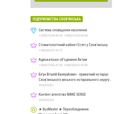
ПІДПРИЄМСТВА СЛОВ'ЯНСЬКА
Система сповіщення населення
+380(67)340-49-59, +380(67)350-44-68
Стоматологічний кабінет Естет у Слов'янську
+380(66)307-55-75
Адвокатське об'єднання Актум
+380(67)566-47-09, +380(50)347-05-80
Бігун Віталій Валерійович - приватний нотаріус
Слов'янського міського нотаріального округу
Дон.обл.
0506555431
Контент агентство MAKE SENSE
0504262624
★ BusMaster ★ Переобладнання