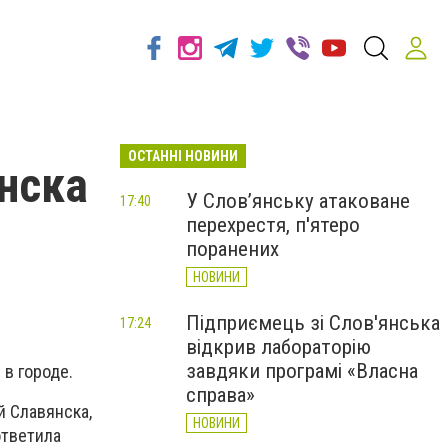
ОСТАННІ НОВИНИ
нска
У Слов’янську атаковане
17:40
перехрестя, п'ятеро
поранених
НОВИНИ
Підприємець зі Слов'янська
17:24
відкрив лабораторію
завдяки програмі «Власна
в городе.
справа»
 Славянска,
НОВИНИ
ответила