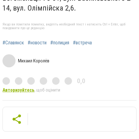
14, вул. Олімпійска 2,6.
Якщо ви помітили помилку, виділіть необхідний текст і натисніть Ctrl + Enter, щоб
повідомити про це редакцію
#Славянск
#новости
#полиция
#встреча
Михаил Королёв
0,0
Авторизуйтесь
, щоб оцінити