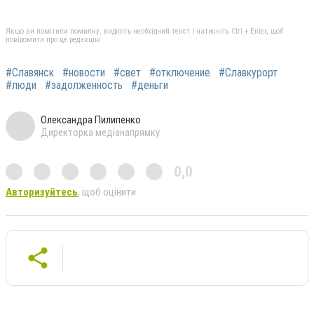
Якщо ви помітили помилку, виділіть необхідний текст і натисніть Ctrl + Enter, щоб
повідомити про це редакцію
#Славянск
#новости
#свет
#отключение
#Славкурорт
#люди
#задолженность
#деньги
Олександра Пилипенко
Директорка медіанапрямку
0,0
Авторизуйтесь
, щоб оцінити