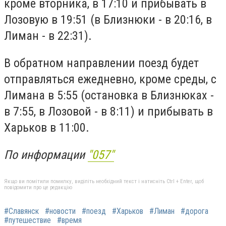
кроме вторника, в 17:10 и прибывать в
Лозовую в 19:51 (в Близнюки - в 20:16, в
Лиман - в 22:31).
В обратном направлении поезд будет
отправляться ежедневно, кроме среды, с
Лимана в 5:55 (остановка в Близнюках -
в 7:55, в Лозовой - в 8:11) и прибывать в
Харьков в 11:00.
По информации
"057"
Якщо ви помітили помилку, виділіть необхідний текст і натисніть Ctrl + Enter, щоб
повідомити про це редакцію
#Славянск
#новости
#поезд
#Харьков
#Лиман
#дорога
#путешествие
#время