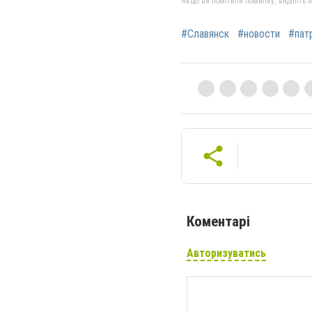
Якщо ви помітили помилку, виділіть нео
#Славянск
#новости
#пат
Коментарі
Авторизуватись