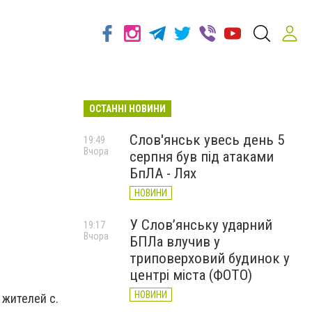
ОСТАННІ НОВИНИ
Слов'янськ увесь день 5
19:49
Вчора
серпня був під атаками
БпЛА - Лях
НОВИНИ
У Слов’янську ударний
19:17
Вчора
БПЛа влучив у
триповерховий будинок у
центрі міста (ФОТО)
НОВИНИ
 жителей с.