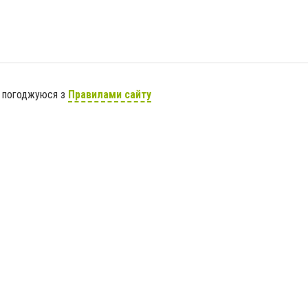
я погоджуюся з
Правилами сайту