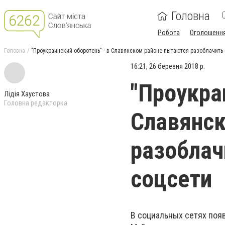
Головна
Робота
Оголошенн
Головна
"Проукраинский оборотень" - в Славянском районе пытаются разоблачить 
16:21, 26 березня 2018 р.
"Проукра
Лідія Хаустова
Головна редакторка
Славянск
разоблач
соцсети
В социальных сетях появ