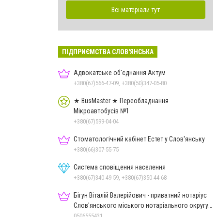
Всі матеріали тут
ПІДПРИЄМСТВА СЛОВ'ЯНСЬКА
Адвокатське об'єднання Актум
+380(67)566-47-09, +380(50)347-05-80
★ BusMaster ★ Переобладнання
Мікроавтобусів №1
+380(67)599-04-04
Стоматологічний кабінет Естет у Слов'янську
+380(66)307-55-75
Система сповіщення населення
+380(67)340-49-59, +380(67)350-44-68
Бігун Віталій Валерійович - приватний нотаріус
Слов'янського міського нотаріального округу
Дон.обл.
0506555431