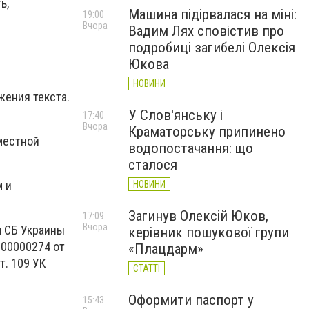
ь,
Машина підірвалася на міні:
19:00
Вчора
Вадим Лях сповістив про
подробиці загибелі Олексія
Юкова
НОВИНИ
жения текста.
У Слов'янську і
17:40
Вчора
Краматорську припинено
местной
водопостачання: що
сталося
м и
НОВИНИ
Загинув Олексій Юков,
17:09
Вчора
м СБ Украины
керівник пошукової групи
000000274 от
«Плацдарм»
т. 109 УК
СТАТТІ
Оформити паспорт у
15:43