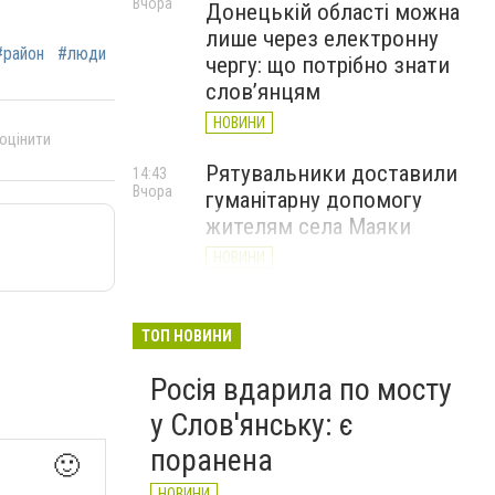
Вчора
Донецькій області можна
лише через електронну
#район
#люди
чергу: що потрібно знати
слов’янцям
НОВИНИ
 оцінити
Рятувальники доставили
14:43
Вчора
гуманітарну допомогу
жителям села Маяки
НОВИНИ
«Я і Донеччина»: стартувала
13:52
Вчора
онлайн-акція до Дня молоді
ТОП НОВИНИ
НОВИНИ
Росія вдарила по мосту
у Слов'янську: є
поранена
🙂
НОВИНИ