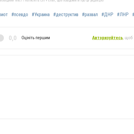
бхідний текст і натисніть Ctrl + Enter, щоб повідомити про це редакцію
риот
#псевдо
#Украина
#деструктив
#развал
#ДНР
#ЛНР
0,0
Оцініть першим
Авторизуйтесь
, щоб