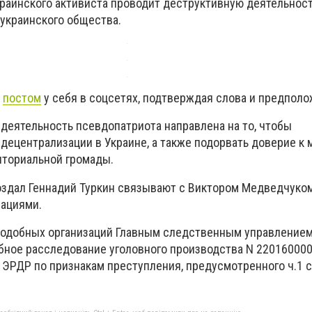
раинского активиста проводит деструктивную деятельност
 украинского общества.
м
постом
у себя в соцсетях, подтверждая слова и предполо
 деятельность псевдопатриота направлена на то, чтобы
децентрализации в Украине, а также подорвать доверие к 
иториальной громады.
оздал Геннадий Туркин связывают с Виктором Медведчуко
зациями.
подобных организаций Главным следственным управление
ное расследование уголовного производства N 22016000
в ЭРДР по признакам преступления, предусмотренного ч.1 с