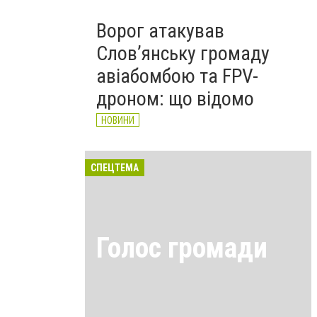
Ворог атакував
Слов’янську громаду
авіабомбою та FPV-
дроном: що відомо
НОВИНИ
СПЕЦТЕМА
Голос громади