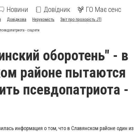
Новини
Довідник
ГО Має сенс
я
Довідкова
Нерухомість
Звіт про прозорість JTI
псевдопатриота - соцсети
инский оборотень" - в
ом районе пытаются
ить псевдопатриота -
илась информация о том, что в Славянском районе один из