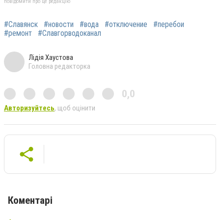
повідомити про це редакцію
#Славянск
#новости
#вода
#отключение
#перебои
#ремонт
#Славгорводоканал
Лідія Хаустова
Головна редакторка
0,0
Авторизуйтесь
, щоб оцінити
Коментарі