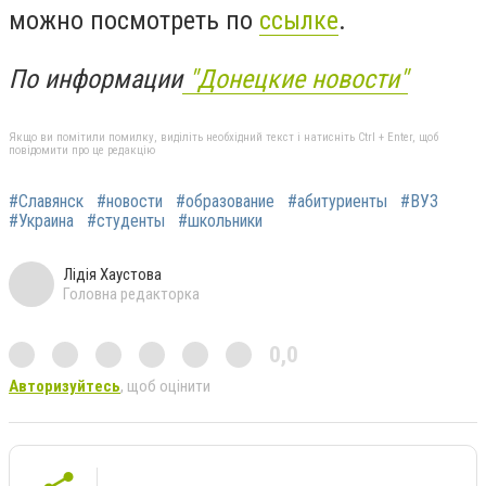
можно посмотреть по
ссылке
.
По информации
"Донецкие новости"
Якщо ви помітили помилку, виділіть необхідний текст і натисніть Ctrl + Enter, щоб
повідомити про це редакцію
#Славянск
#новости
#образование
#абитуриенты
#ВУЗ
#Украина
#студенты
#школьники
Лідія Хаустова
Головна редакторка
0,0
Авторизуйтесь
, щоб оцінити