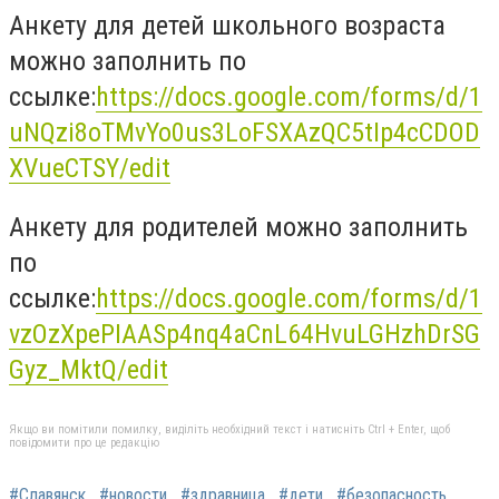
Анкету для детей школьного возраста
можно заполнить по
ссылке:
https://docs.google.com/forms/d/1
uNQzi8oTMvYo0us3LoFSXAzQC5tIp4cCDOD
XVueCTSY/edit
Анкету для родителей можно заполнить
по
ссылке:
https://docs.google.com/forms/d/1
vzOzXpePIAASp4nq4aCnL64HvuLGHzhDrSG
Gyz_MktQ/edit
Якщо ви помітили помилку, виділіть необхідний текст і натисніть Ctrl + Enter, щоб
повідомити про це редакцію
#Славянск
#новости
#здравница
#дети
#безопасность