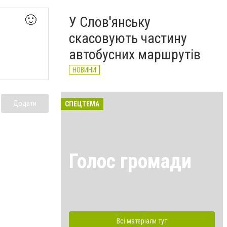
🙂
У Слов'янську
скасовують частину
автобусних маршрутів
НОВИНИ
Додати
СПЕЦТЕМА
Голос громади
Всі матеріали тут