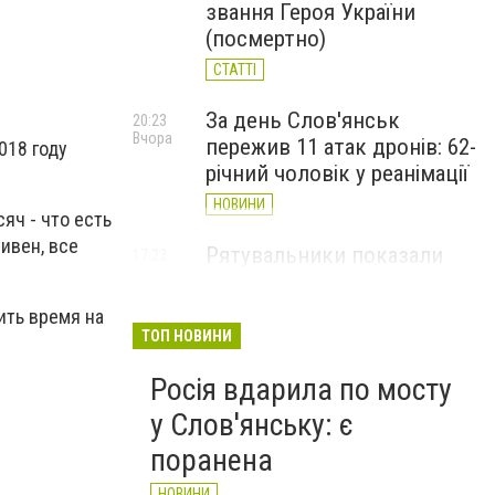
звання Героя України
(посмертно)
СТАТТІ
За день Слов'янськ
20:23
Вчора
пережив 11 атак дронів: 62-
018 году
річний чоловік у реанімації
НОВИНИ
яч - что есть
ивен, все
Рятувальники показали
17:23
Вчора
наслідки дронових ударів
по Слов'янську (ФОТО)
ить время на
ТОП НОВИНИ
НОВИНИ
Росія вдарила по мосту
у Слов'янську: є
поранена
НОВИНИ