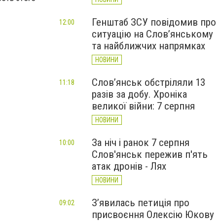
Генштаб ЗСУ повідомив про
12:00
ситуацію на Слов’янському
та найближчих напрямках
НОВИНИ
Слов’янськ обстріляли 13
11:18
разів за добу. Хроніка
великої війни: 7 серпня
НОВИНИ
За ніч і ранок 7 серпня
10:00
Слов'янськ пережив п'ять
атак дронів - Лях
НОВИНИ
З’явилась петиція про
09:02
присвоєння Олексію Юкову