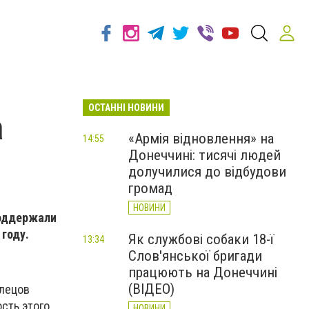
ОСТАННІ НОВИНИ
а
«Армія відновлення» на
14:55
Донеччині: тисячі людей
долучилися до відбудови
громад
НОВИНИ
поддержали
году.
Як службові собаки 18-ї
13:34
Слов'янської бригади
працюють на Донеччині
(ВІДЕО)
клецов
сть этого
НОВИНИ