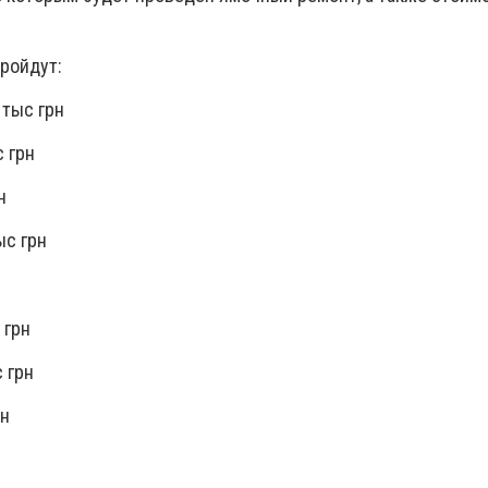
ройдут:
 тыс грн
с грн
н
ыс грн
 грн
 грн
рн