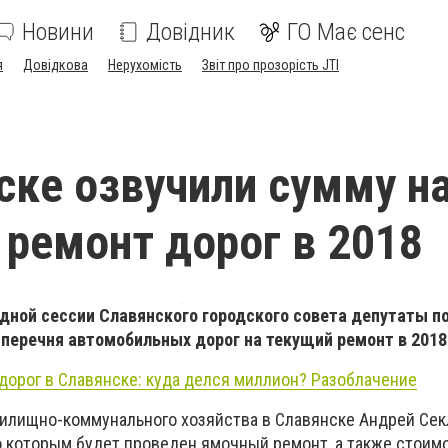
Новини
Довідник
ГО Має сенс
я
Довідкова
Нерухомість
Звіт про прозорість JTI
ске озвучили сумму н
ремонт дорог в 2018
едной сессии Славянского городского совета депутаты 
перечня автомобильных дорог на текущий ремонт в 2018 
дорог в Славянске: куда делся миллион? Разоблачение
илищно-коммунального хозяйства в Славянске Андрей Се
о которым будет проведен ямочный ремонт, а также стоимо