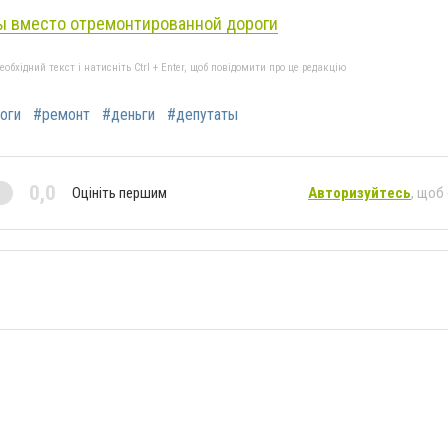
ы вместо отремонтированной дороги
бхідний текст і натисніть Ctrl + Enter, щоб повідомити про це редакцію
оги
#ремонт
#деньги
#депутаты
0,0
Оцініть першим
Авторизуйтесь
, щоб