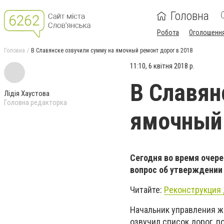
Головна
Робота
Оголошенн
Головна
В Славянске озвучили сумму на ямочный ремонт дорог в 2018
11:10, 6 квітня 2018 р.
В Славян
Лідія Хаустова
Головна редакторка
ямочный 
Сегодня во время очер
вопрос об утверждении 
Читайте:
Реконструкция 
Начальник управления ж
озвучил список дорог, п