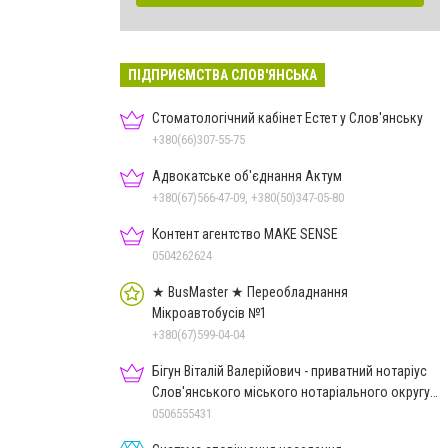
ПІДПРИЄМСТВА СЛОВ'ЯНСЬКА
Стоматологічний кабінет Естет у Слов'янську
+380(66)307-55-75
Адвокатське об'єднання Актум
+380(67)566-47-09, +380(50)347-05-80
Контент агентство MAKE SENSE
0504262624
★ BusMaster ★ Переобладнання
Мікроавтобусів №1
+380(67)599-04-04
Бігун Віталій Валерійович - приватний нотаріус
Слов'янського міського нотаріального округу
Дон.обл.
0506555431