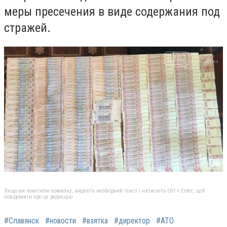
меры пресечения в виде содержания под
стражей.
Якщо ви помітили помилку, виділіть необхідний текст і натисніть Ctrl + Enter, щоб
повідомити про це редакцію
#Славянск
#новости
#взятка
#директор
#АТО