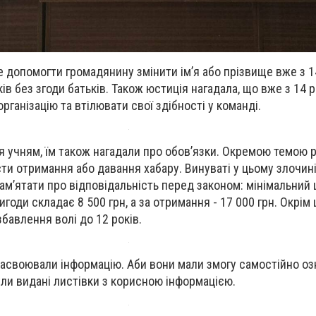
 допомогти громадянину змінити імʼя або прізвище вже з 14
оків без згоди батьків. Також юстиція нагадала, що вже з 14 
ганізацію та втілювати свої здібності у команді.
ся учням, їм також нагадали про обовʼязки. Окремою темою 
сти отримання або давання хабару. Винуваті у цьому злочин
амʼятати про відповідальність перед законом: мінімальний
годи складає 8 500 грн, а за отримання - 17 000 грн. Окрі
бавлення волі до 12 років.
засвоювали інформацію. Аби вони мали змогу самостійно о
ли видані листівки з корисною інформацією.