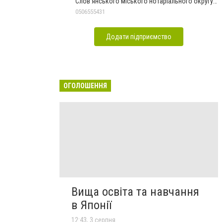
Слов'янського міського нотаріального округу
Дон.обл.
0506555431
Додати підприємство
ОГОЛОШЕННЯ
Вища освіта та навчання
в Японії
12:43, 3 серпня