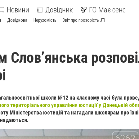
Новини
Довідник
ГО Має сенс
я
Довідкова
Нерухомість
Звіт про прозорість JTI
 Словʼянська розпові
і
гальноосвітньої школи №12 на класному часі була прове
ного територіального управління юстиції у Донецькій обл
боту Міністерства юстицій та нагадали школярам про їхні
и надаються.