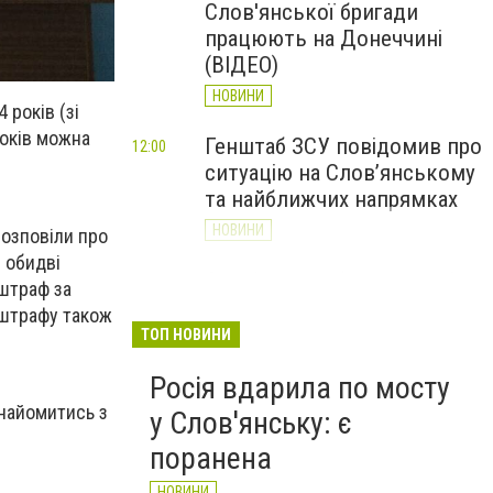
Слов'янської бригади
працюють на Донеччині
(ВІДЕО)
НОВИНИ
 років (зі
років можна
Генштаб ЗСУ повідомив про
12:00
ситуацію на Слов’янському
та найближчих напрямках
НОВИНИ
розповіли про
і обидві
Слов’янськ обстріляли 13
11:18
 штраф за
разів за добу. Хроніка
м штрафу також
великої війни: 7 серпня
ТОП НОВИНИ
НОВИНИ
Росія вдарила по мосту
знайомитись з
у Слов'янську: є
поранена
НОВИНИ