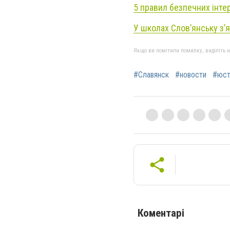
5 правил безпечних інте
У школах Словʼянську зʼ
Якщо ви помітили помилку, виділіть нео
#Славянск
#новости
#юст
Коментарі