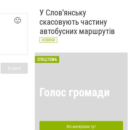
У Слов'янську
🙂
скасовують частину
автобусних маршрутів
НОВИНИ
СПЕЦТЕМА
Додати
Голос громади
Всі матеріали тут