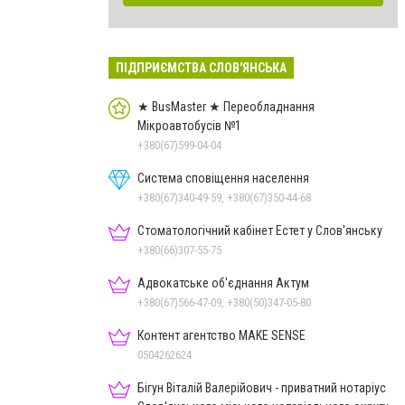
ПІДПРИЄМСТВА СЛОВ'ЯНСЬКА
★ BusMaster ★ Переобладнання
Мікроавтобусів №1
+380(67)599-04-04
Система сповіщення населення
+380(67)340-49-59, +380(67)350-44-68
Стоматологічний кабінет Естет у Слов'янську
+380(66)307-55-75
Адвокатське об'єднання Актум
+380(67)566-47-09, +380(50)347-05-80
Контент агентство MAKE SENSE
0504262624
Бігун Віталій Валерійович - приватний нотаріус