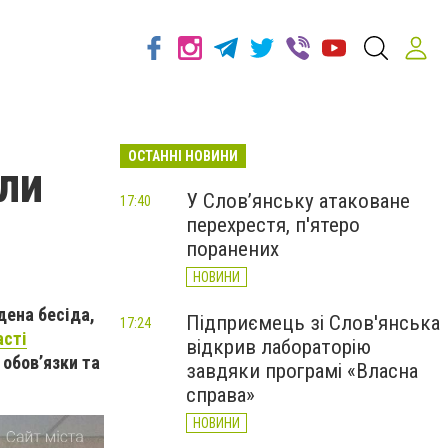
ОСТАННІ НОВИНИ
ли
У Слов’янську атаковане
17:40
перехрестя, п'ятеро
поранених
НОВИНИ
дена бесіда,
Підприємець зі Слов'янська
17:24
асті
відкрив лабораторію
 обовʼязки та
завдяки програмі «Власна
справа»
НОВИНИ