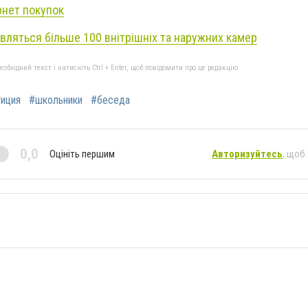
рнет покупок
являться більше 100 внітрішніх та наружних камер
бхідний текст і натисніть Ctrl + Enter, щоб повідомити про це редакцію
иция
#школьники
#беседа
0,0
Оцініть першим
Авторизуйтесь
, щоб