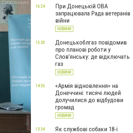
При Донецькій ОВА
16:24
запрацювала Рада ветеранів
війни
НОВИНИ
Донецькоблгаз повідомив
15:30
про планові роботи у
Слов’янську: де відключать
газ
НОВИНИ
«Армія відновлення» на
14:55
Донеччині: тисячі людей
долучилися до відбудови
громад
НОВИНИ
Як службові собаки 18-ї
13:34