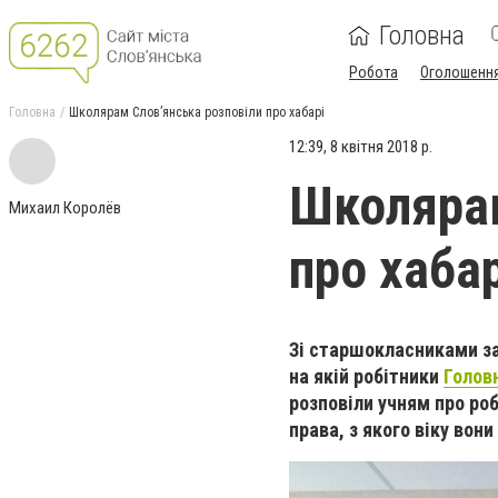
Головна
Робота
Оголошенн
Головна
Школярам Словʼянська розповіли про хабарі
12:39, 8 квітня 2018 р.
Школярам
Михаил Королёв
про хабар
Зі старшокласниками за
на якій робітники
Голов
розповіли учням про ро
права, з якого віку вон