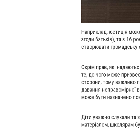
Наприклад, юстиція може
згоди батьків), та з 16 р
створювати громадську ор
Окрім прав, які надають
те, до чого може призве
сторони, тому важливо п
давання неправомірної ви
може бути назначено поз
Діти уважно слухали та 
матеріалом, школярам бу