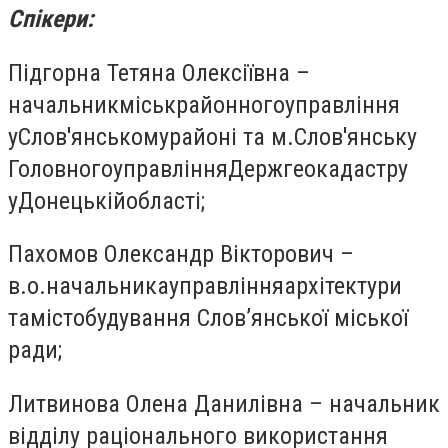
Спікери:
Підгорна Тетяна Олексіївна –
начальникміськрайонногоуправління
уСлов'янськомурайоні та м.Слов'янську
ГоловногоуправлінняДержгеокадастру
уДонецькійобласті;
Пахомов Олександр Вікторович –
в.о.начальникауправлінняархітектури
тамістобудування Слов’янської міської
ради;
Литвинова Олена Данилівна – начальник
відділу раціонального використання