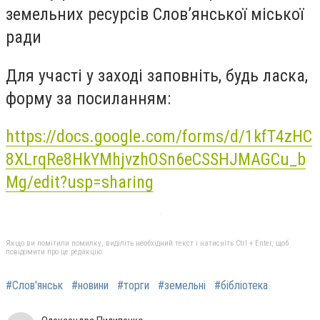
земельних ресурсів Слов’янської міської
ради
Для участі у заході заповніть, будь ласка,
форму за посиланням:
https://docs.google.com/forms/d/1kfT4zHC
8XLrqRe8HkYMhjvzhOSn6eCSSHJMAGCu_b
Mg/edit?usp=sharing
Якщо ви помітили помилку, виділіть необхідний текст і натисніть Ctrl + Enter, щоб
повідомити про це редакцію
#Слов'янськ
#новини
#торги
#земельні
#бібліотека