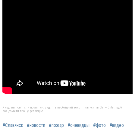
Якщо ви помітили помилку, виділіть необхідний текст і натисніть Ctrl + Enter, щоб
повідомити про це редакцію
#Славянск
#новости
#пожар
#очевидцы
#фото
#видео