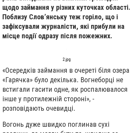
щодо займання у різних куточках області.
Поблизу Словʼянську теж горіло, що і
зафіксували журналісти, які прибули на
місце події одразу після пожежних.
2.jpg
«Осередків займання в очереті біля озера
«Гарячка» було декілька. Вогнеборці не
встигали гасити одне, як роспалювалося
інше у протилежній стороні», -
розповідають очевидці.
Вогонь дуже швидко поглинав сухі