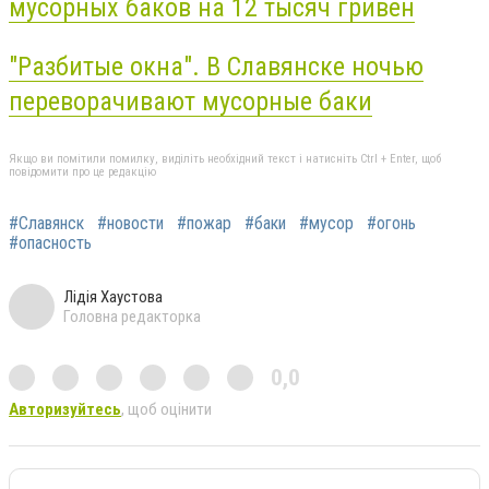
мусорных баков на 12 тысяч гривен
"Разбитые окна". В Славянске ночью
переворачивают мусорные баки
Якщо ви помітили помилку, виділіть необхідний текст і натисніть Ctrl + Enter, щоб
повідомити про це редакцію
#Славянск
#новости
#пожар
#баки
#мусор
#огонь
#опасность
Лідія Хаустова
Головна редакторка
0,0
Авторизуйтесь
, щоб оцінити